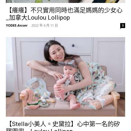
【癢癢】不只實用同時也滿足媽媽的少女心
_加拿大Loulou Lollipop
YODEE-Anser
-
2022 年 4 月 11 日
0
【Stella小美人。史黛拉】心中第一名的矽