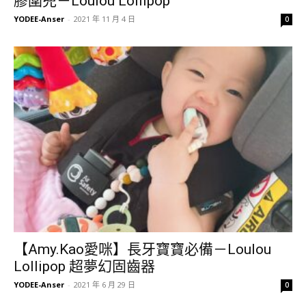
膠圍兜－Loulou Lollipop
YODEE-Anser
-
2021 年 11 月 4 日
0
【Amy.Kao愛咪】長牙寶寶必備－Loulou
Lollipop 超夢幻固齒器
YODEE-Anser
-
2021 年 6 月 29 日
0