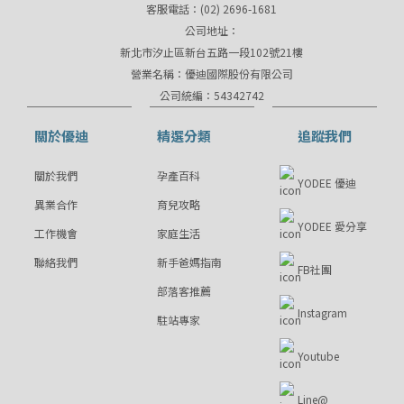
客服電話：(02) 2696-1681
公司地址：
新北市汐止區新台五路一段102號21樓
營業名稱：優迪國際股份有限公司
公司統編：54342742
關於優迪
精選分類
追蹤我們
關於我們
孕產百科
YODEE 優迪
異業合作
育兒攻略
YODEE 愛分享
工作機會
家庭生活
聯絡我們
新手爸媽指南
FB社團
部落客推薦
Instagram
駐站專家
Youtube
Line@