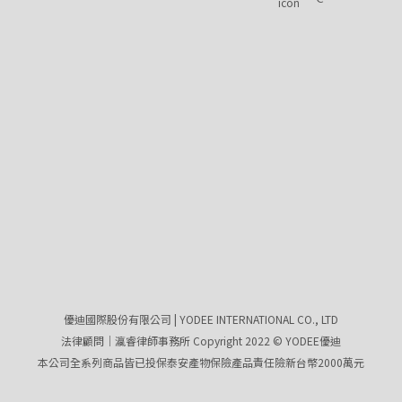
優迪國際股份有限公司 | YODEE INTERNATIONAL CO., LTD
法律顧問｜瀛睿律師事務所 Copyright 2022 © YODEE優迪
本公司全系列商品皆已投保泰安產物保險產品責任險新台幣2000萬元