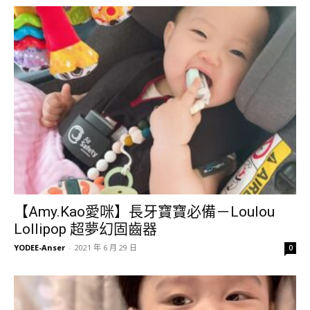
【Amy.Kao愛咪】長牙寶寶必備－Loulou
Lollipop 超夢幻固齒器
YODEE-Anser
-
2021 年 6 月 29 日
0