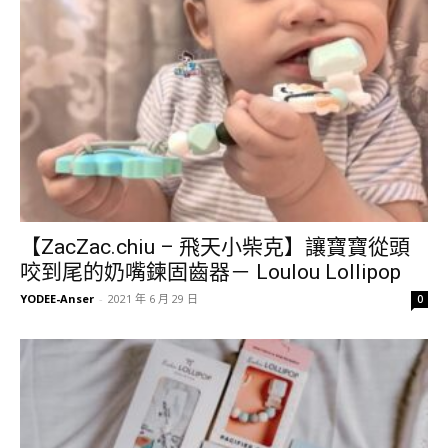
【ZacZac.chiu – 飛天小柴克】讓寶寶從頭
咬到尾的奶嘴鍊固齒器－ Loulou Lollipop
YODEE-Anser
-
2021 年 6 月 29 日
0