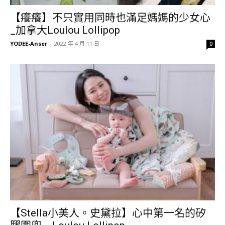
【癢癢】不只實用同時也滿足媽媽的少女心
_加拿大Loulou Lollipop
YODEE-Anser
-
2022 年 4 月 11 日
0
【Stella小美人。史黛拉】心中第一名的矽