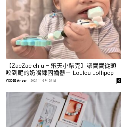
【ZacZac.chiu – 飛天小柴克】讓寶寶從頭
咬到尾的奶嘴鍊固齒器－ Loulou Lollipop
YODEE-Anser
-
2021 年 6 月 29 日
0