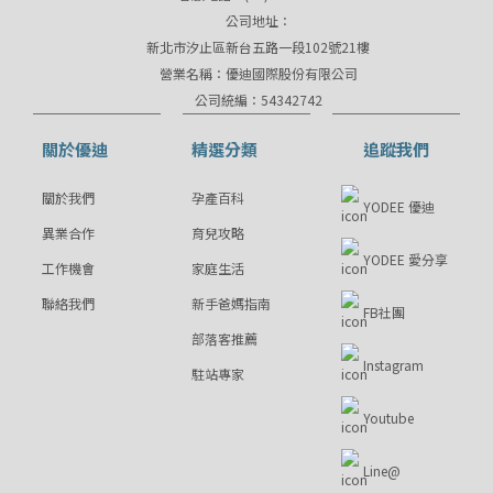
公司地址：
新北市汐止區新台五路一段102號21樓
營業名稱：優迪國際股份有限公司
公司統編：54342742
關於優迪
精選分類
追蹤我們
關於我們
孕產百科
YODEE 優迪
異業合作
育兒攻略
YODEE 愛分享
工作機會
家庭生活
聯絡我們
新手爸媽指南
FB社團
部落客推薦
Instagram
駐站專家
Youtube
Line@