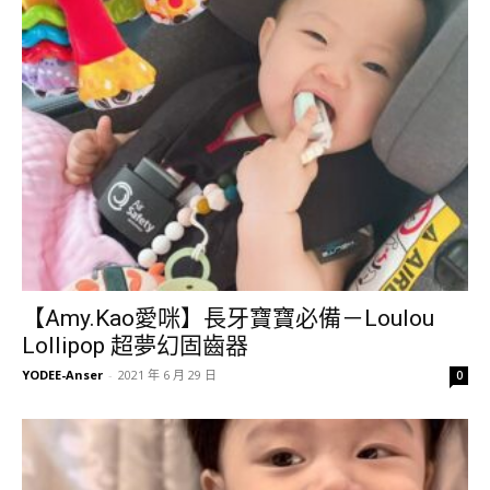
【Amy.Kao愛咪】長牙寶寶必備－Loulou
Lollipop 超夢幻固齒器
YODEE-Anser
-
2021 年 6 月 29 日
0