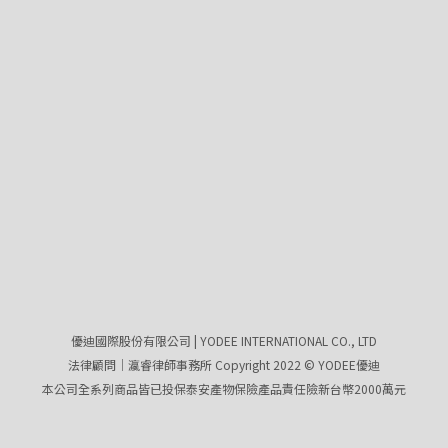
優迪國際股份有限公司 | YODEE INTERNATIONAL CO., LTD
法律顧問｜瀛睿律師事務所 Copyright 2022 © YODEE優迪
本公司全系列商品皆已投保泰安產物保險產品責任險新台幣2000萬元