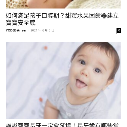
如何滿足孩子口腔期？甜蜜水果固齒器建立
寶寶安全感
YODEE-Anser
-
2021 年 6 月 3 日
0
誰說寶寶長牙一定會發燒！長牙齒有哪些常