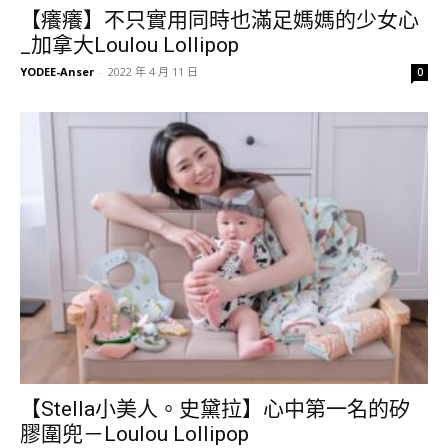
【癢癢】不只實用同時也滿足媽媽的少女心
_加拿大Loulou Lollipop
YODEE-Anser
-
2022 年 4 月 11 日
0
【Stella小美人。史黛拉】心中第一名的矽
膠圍兜－Loulou Lollipop