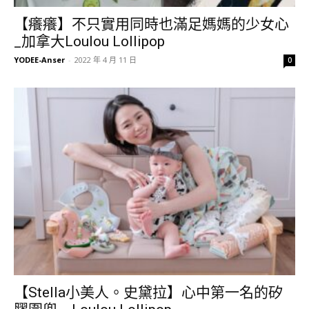
【癢癢】不只實用同時也滿足媽媽的少女心
_加拿大Loulou Lollipop
YODEE-Anser
-
2022 年 4 月 11 日
0
【Stella小美人。史黛拉】心中第一名的矽