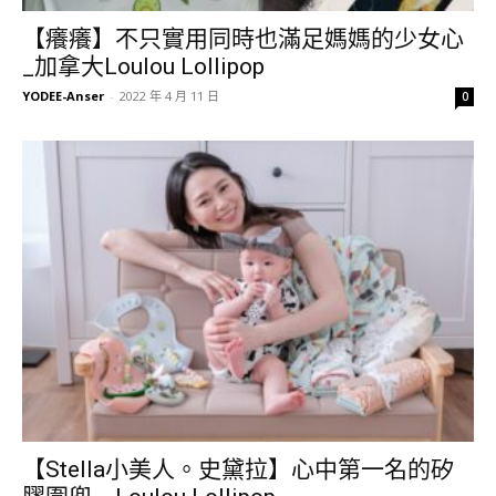
【癢癢】不只實用同時也滿足媽媽的少女心
_加拿大Loulou Lollipop
YODEE-Anser
-
2022 年 4 月 11 日
0
【Stella小美人。史黛拉】心中第一名的矽