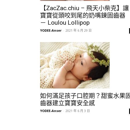
【ZacZac.chiu – 飛天小柴克】讓
寶寶從頭咬到尾的奶嘴鍊固齒器
－ Loulou Lollipop
YODEE-Anser
-
2021 年 6 月 29 日
如何滿足孩子口腔期？甜蜜水果
齒器建立寶寶安全感
YODEE-Anser
-
2021 年 6 月 3 日