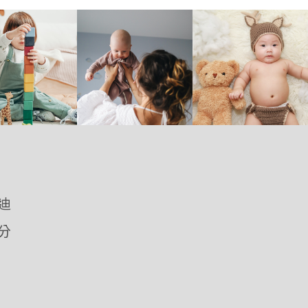
優迪
愛分
m