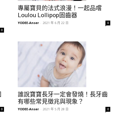
專屬寶貝的法式浪漫！一起品嚐
Loulou Lollipop固齒器
YODEE-Anser
-
2021 年 6 月 22 日
0
0
固
誰說寶寶長牙一定會發燒！長牙齒
有哪些常見徵兆與現象？
YODEE-Anser
-
2021 年 5 月 28 日
0
0