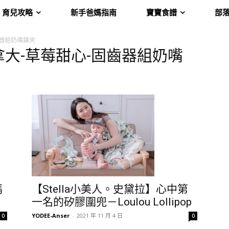
育兒攻略
新手爸媽指南
寶寶食譜
部
-固齒器組奶嘴鍊夾
ipop-加拿大-草莓甜心-固齒器組奶嘴
媽
【Stella小美人。史黛拉】心中第
一名的矽膠圍兜－Loulou Lollipop
YODEE-Anser
-
2021 年 11 月 4 日
0
0