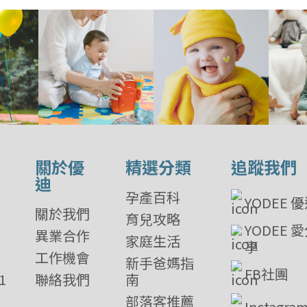
關於優
精選分類
追蹤我們
迪
孕產百科
YODEE 
關於我們
育兒攻略
YODEE 
異業合作
家庭生活
享
工作機會
新手爸媽指
FB社團
1
聯絡我們
南
部落客推薦
Instagra