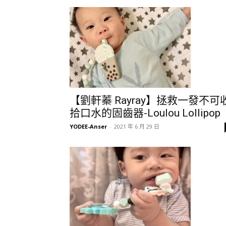
【劉軒蓁 Rayray】拯救一發不可
拾口水的固齒器-Loulou Lollipop
YODEE-Anser
-
2021 年 6 月 29 日