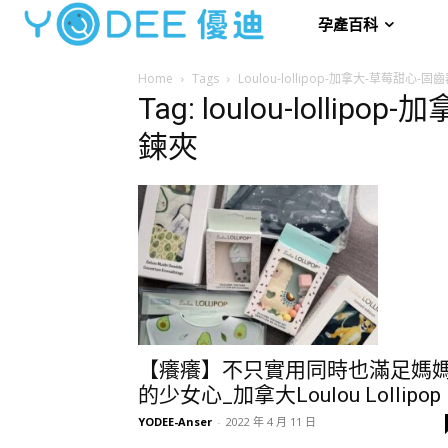
孕產百科
Home
Tags
Loulou-lollipop-加拿大-草莓甜心
Tag: loulou-loll
鍊夾
【癢癢】不只實用同時也滿足媽
的少女心_加拿大Loulou Lollipop
YODEE-Anser
-
2022 年 4 月 11 日