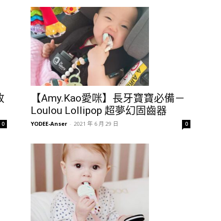
收
【Amy.Kao愛咪】長牙寶寶必備－
Loulou Lollipop 超夢幻固齒器
YODEE-Anser
-
2021 年 6 月 29 日
0
0