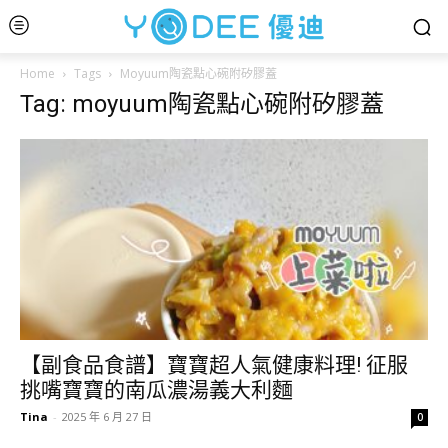
Home
Tags
Moyuum陶瓷點心碗附矽膠蓋
Tag: moyuum陶瓷點心碗附矽膠蓋
【副食品食譜】寶寶超人氣健康料理! 征服
挑嘴寶寶的南瓜濃湯義大利麵
Tina
-
2025 年 6 月 27 日
0