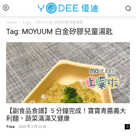
Home
Tags
MOYUUM 白金矽膠兒童湯匙
Tag: MOYUUM 白金矽膠兒童湯匙
【副食品食譜】5 分鐘完成！寶寶青醬義大
利麵，蔬菜滿滿又健康
Tina
-
2026 年 3 月 24 日
0