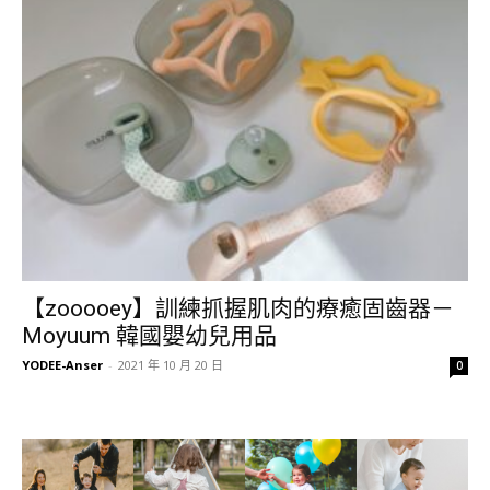
【zooooey】訓練抓握肌肉的療癒固齒器－
Moyuum 韓國嬰幼兒用品
YODEE-Anser
-
2021 年 10 月 20 日
0