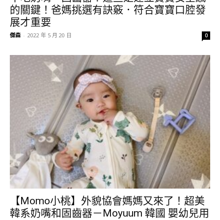
的關鍵！爸媽挑選有訣竅．符合寶寶口腔發
展才重要
傑森
-
2022 年 5 月 20 日
0
【Momo小桃】外貌協會媽媽又來了！超美
韓系奶嘴和固齒器－Moyuum 韓國 嬰幼兒用