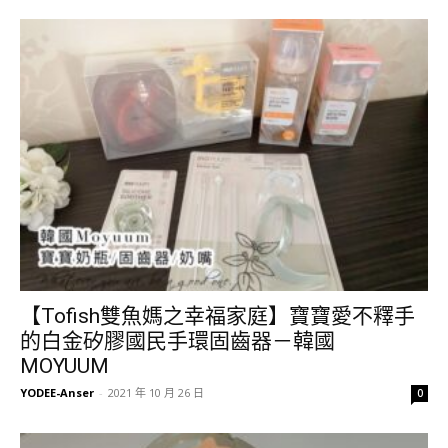
【Tofish雙魚媽之幸福家庭】寶寶愛不釋手
的白金矽膠國民手環固齒器－韓國
MOYUUM
YODEE-Anser
-
2021 年 10 月 26 日
0