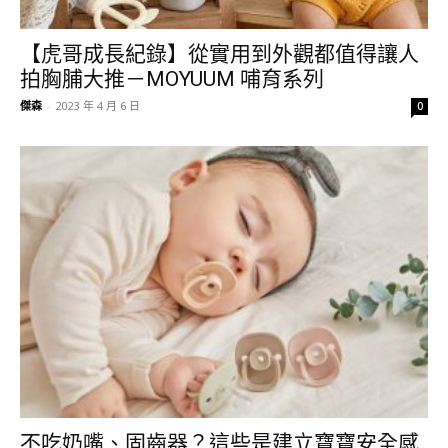
【虎哥成長紀錄】從實用到外觀都值得讓人
拍胸脯大推－MOYUUM 哺育系列
傑森
-
2023 年 4 月 6 日
0
不吃奶嘴、固齒器？這些是建立寶寶安全感