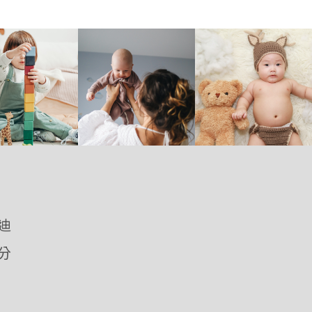
優迪
愛分