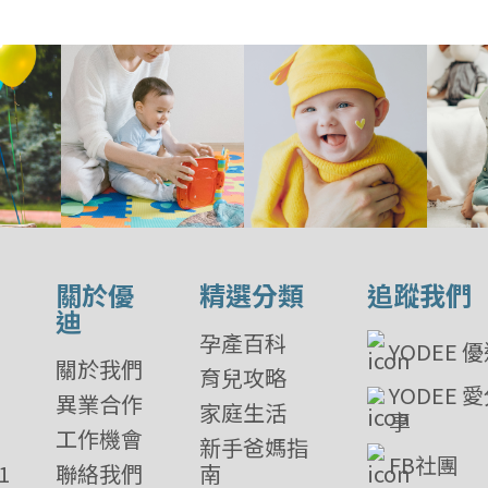
關於優
精選分類
追蹤我們
迪
孕產百科
YODEE 
關於我們
育兒攻略
YODEE 
異業合作
家庭生活
享
工作機會
新手爸媽指
FB社團
1
聯絡我們
南