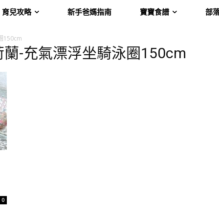
育兒攻略
新手爸媽指南
寶寶食譜
部
圈150cm
ials-荷蘭-充氣漂浮坐騎泳圈150cm
0