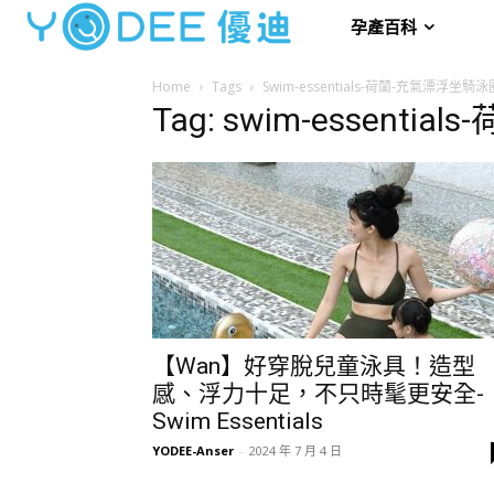
孕產百科
Home
Tags
Swim-essentials-荷蘭-充氣漂浮坐騎泳
Tag: swim-essent
【Wan】好穿脫兒童泳具！造型
感、浮力十足，不只時髦更安全-
Swim Essentials
YODEE-Anser
-
2024 年 7 月 4 日