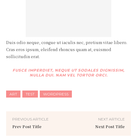
Duis odio neque, congue ut iaculis nec, pretium vitae libero.
Cras eros ipsum, eleifend rhoncus quam at, euismod
sollicitudin erat.
FUSCE IMPERDIET, NEQUE UT SODALES DIGNISSIM,
NULLA DUI. NAM VEL TORTOR ORCI.
ART
TEST
WORDPRESS
PREVIOUS ARTICLE
NEXT ARTICLE
Prev Post Title
Next Post Title