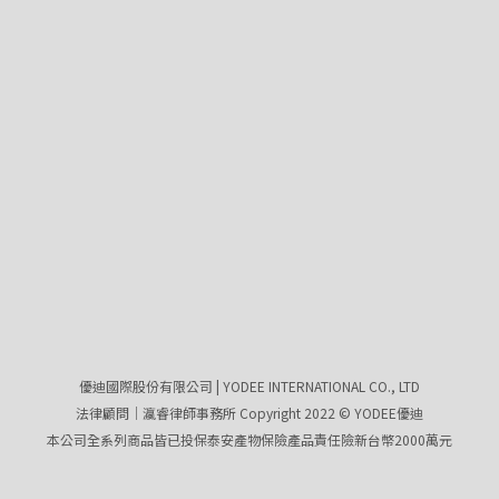
優迪國際股份有限公司 | YODEE INTERNATIONAL CO., LTD
法律顧問｜瀛睿律師事務所 Copyright 2022 © YODEE優迪
本公司全系列商品皆已投保泰安產物保險產品責任險新台幣2000萬元