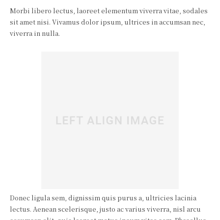
Morbi libero lectus, laoreet elementum viverra vitae, sodales
sit amet nisi. Vivamus dolor ipsum, ultrices in accumsan nec,
viverra in nulla.
Donec ligula sem, dignissim quis purus a, ultricies lacinia
lectus. Aenean scelerisque, justo ac varius viverra, nisl arcu