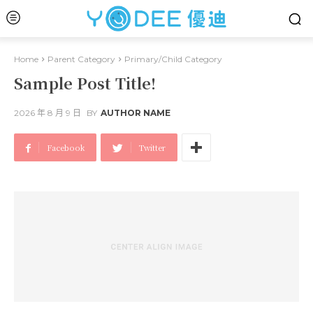
Home
Parent Category
Primary/Child Category
Sample Post Title!
2026 年 8 月 9 日
BY
AUTHOR NAME
Facebook
Twitter