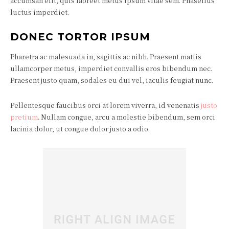
accumsan elit, quis laoreet metus ipsum vitae sem. Phasellus
luctus imperdiet.
DONEC TORTOR IPSUM
Pharetra ac malesuada in, sagittis ac nibh. Praesent mattis
ullamcorper metus, imperdiet convallis eros bibendum nec.
Praesent justo quam, sodales eu dui vel, iaculis feugiat nunc.
Pellentesque faucibus orci at lorem viverra, id venenatis
justo
pretium
. Nullam congue, arcu a molestie bibendum, sem orci
lacinia dolor, ut congue dolor justo a odio.