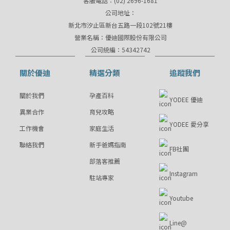
客服電話：(02) 2696-1681
公司地址：
新北市汐止區新台五路一段102號21樓
營業名稱：優迪國際股份有限公司
公司統編：54342742
關於優迪
精選分類
追蹤我們
關於我們
孕產百科
YODEE 優迪
異業合作
育兒攻略
YODEE 愛分享
工作機會
家庭生活
聯絡我們
新手爸媽指南
FB社團
部落客推薦
Instagram
駐站專家
Youtube
Line@