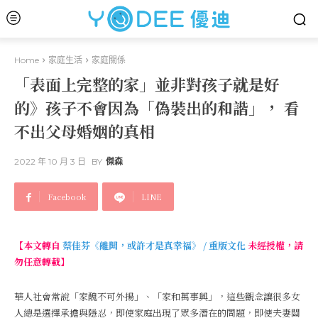
Home
家庭生活
家庭關係
「表面上完整的家」並非對孩子就是好
的》孩子不會因為「偽裝出的和諧」， 看
不出父母婚姻的真相
2022 年 10 月 3 日
BY
傑森
Facebook
LINE
【本文轉自
蔡佳芬《離開，或許才是真幸福》 / 重版文化
未經授權，請
勿任意轉載】
華人社會常說「家醜不可外揚」、「家和萬事興」，這些觀念讓很多女
人總是選擇承擔與隱忍，即使家庭出現了眾多潛在的問題，即使夫妻關