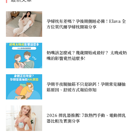
孕婦枕有差嗎？孕後期側睡必備！Elava 全
方位莫代爾孕婦枕開箱分享
奶嘴該怎麼戒？幾歲開始戒最好？ 太晚戒奶
嘴的影響竟然這麼多!
孕期半夜腿抽筋不只是缺鈣！孕期常見腳抽
筋原因、舒緩方式報給你知
2026 擠乳器推薦! 7款熱門手動、電動擠乳
器比較及實測分享