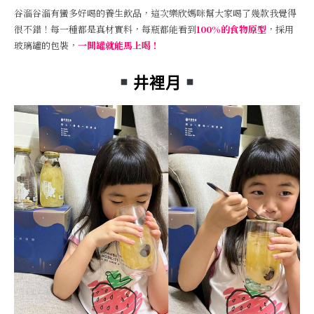
谷溜谷溜有蠻多好喝的養生飲品，這次樂欣媽咪幫大家喝了幾款我覺得
很不錯！每一種都是真材實料，每瓶都能看到
100%的食物原型
，採用
玻璃罐的包裝，
一開罐就能馬上喝！
井裡月