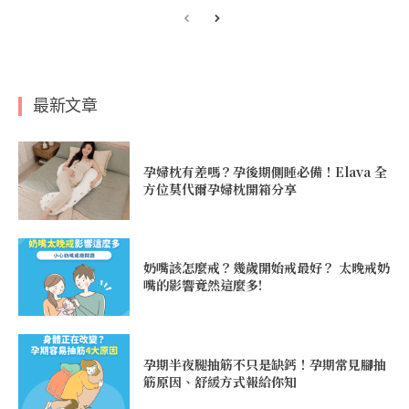
最新文章
孕婦枕有差嗎？孕後期側睡必備！Elava 全
方位莫代爾孕婦枕開箱分享
奶嘴該怎麼戒？幾歲開始戒最好？ 太晚戒奶
嘴的影響竟然這麼多!
孕期半夜腿抽筋不只是缺鈣！孕期常見腳抽
筋原因、舒緩方式報給你知