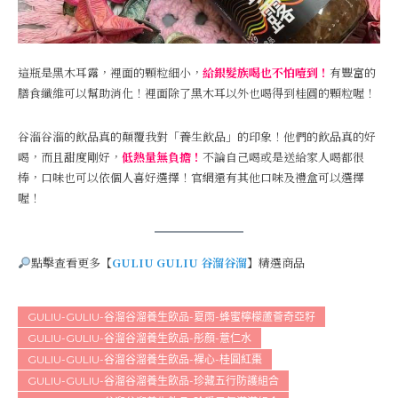
這瓶是黑木耳露，裡面的顆粒細小，
給銀髮族喝也不怕噎到！
有豐富的
膳食纖維可以幫助消化！裡面除了黑木耳以外也喝得到桂圓的顆粒喔！
谷溜谷溜的飲品真的顛覆我對「養生飲品」的印象！他們的飲品真的好
喝，而且甜度剛好，
低熱量無負擔！
不論自己喝或是送給家人喝都很
棒，口味也可以依個人喜好選擇！官網還有其他口味及禮盒可以選擇
喔！
點擊查看更多【
GULIU GULIU 谷溜谷溜
】精選商品
GULIU-GULIU-谷溜谷溜養生飲品-夏雨-蜂蜜檸檬蘆薈奇亞籽
GULIU-GULIU-谷溜谷溜養生飲品-彤顏-薏仁水
GULIU-GULIU-谷溜谷溜養生飲品-裸心-桂圓紅棗
GULIU-GULIU-谷溜谷溜養生飲品-珍藏五行防護組合