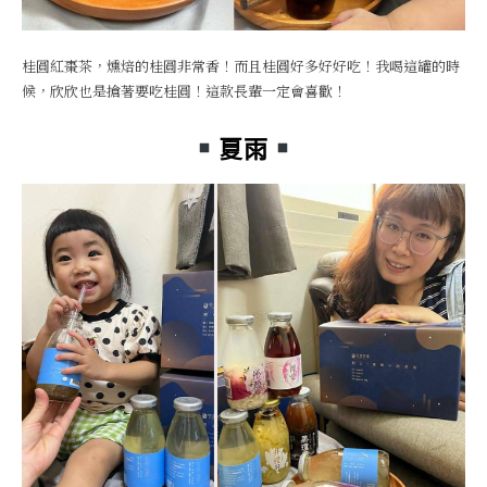
桂圓紅棗茶，燻焙的桂圓非常香！而且桂圓好多好好吃！我喝這罐的時
候，欣欣也是搶著要吃桂圓！這款長輩一定會喜歡！
夏雨