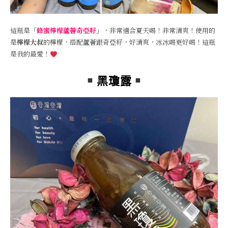
這瓶是「
蜂蜜檸檬蘆薈奇亞籽
」，非常適合夏天喝！非常清爽！使用的
是
檸檬大叔
的檸檬，搭配蘆薈跟奇亞籽，好清爽，冰冰喝更好喝！這瓶
是我的最愛！
黑瓊露