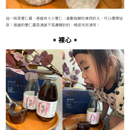
這一瓶是薏仁露，裡面有大小薏仁，喜歡咀嚼咬東西的人，可以選擇這
款！裡面的薏仁露是清澈不是濃稠狀的，喝起來很清爽！
裸心