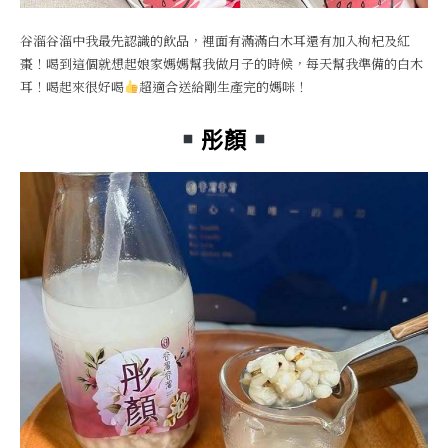
谷溜谷溜中我最先認識的飲品，裡面有滿滿白木耳還有加入枸杞及紅
棗！喝到這個就想起娘家媽媽幫我做月子的時候，每天幫我準備的白木
耳！喝起來很好喝
超適合送給剛生產完的媽咪！
彤顏