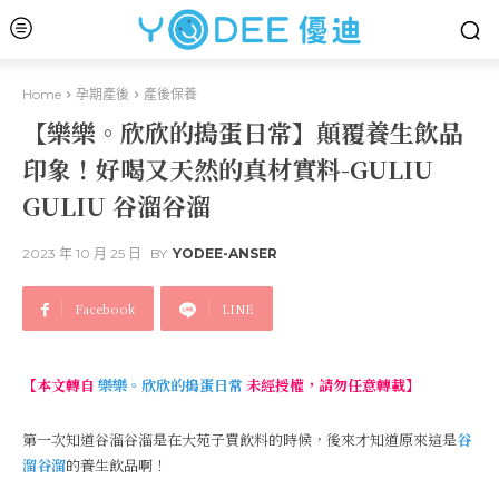
Home
孕期產後
產後保養
【樂樂。欣欣的搗蛋日常】顛覆養生飲品
印象！好喝又天然的真材實料-GULIU
GULIU 谷溜谷溜
2023 年 10 月 25 日
BY
YODEE-ANSER
Facebook
LINE
【本文轉自
樂樂。欣欣的搗蛋日常
未經授權，請勿任意轉載】
第一次知道谷溜谷溜是在大苑子買飲料的時候，後來才知道原來這是
谷
溜谷溜
的養生飲品啊！