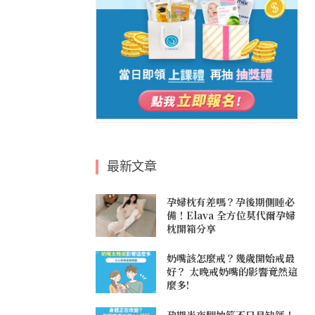
最新文章
孕婦枕有差嗎？孕後期側睡必
備！Elava 全方位莫代爾孕婦
枕開箱分享
奶嘴該怎麼戒？幾歲開始戒最
好？ 太晚戒奶嘴的影響竟然這
麼多!
孕期半夜腿抽筋不只是缺鈣！