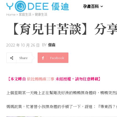
孕產百科
Home
家庭生活
健康生活
【育兒甘苦談】分
BY
傑森
2022 年 10 月 26 日
Share
Facebook
【本文轉自
依比鴨鴨兩三事
未經授權，請勿任意轉載】
上個星期某一天晚上正在幫剛洗好澡的鴨鴨擦身體時，鴨鴨突然
媽媽詫異，忙著替小孩擦身體的手頓了一下，訝道：『帶東西？