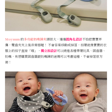
Moyuum
的
多功能奶嘴鍊夾
頭很大，邊邊
圓角化設計
不怕把寶寶弄
傷，雙齒夾夾上後非常穩喔！ 不會容易移動或掉落，扣環就像寶寶的衣
服上的扣子直接「喀」，
獨立扣設計
可以繞進各種帶環玩具、固齒器、
奶嘴，有想購買固齒器跟奶嘴鍊的爸媽可以考慮這種，不會掉落很方
便！