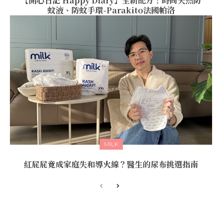
【開心日記 Happy Diary】全新配方！時尚天然防
蚊液、防蚊手環-Parakito法國帕洛
MILK
紅屁屁竟成家庭失和導火線？醫生的尿布挑選指南