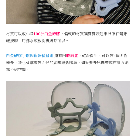
材質可以放心是
100%白金矽膠
，偏軟的材質讓寶寶咬起來很像在幫牙
齦按摩，用沸水或放消毒鍋都可以。
白金矽膠手環固齒器禮盒組
還有附
收納盒
，乾淨衛生，可以裝2個固齒
器外，我也會拿來裝斗仔的奶嘴跟奶嘴練，如果要外出攜帶或在家收納
都不佔空間。