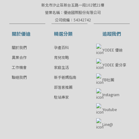
新北市汐止區新台五路一段102號21樓
營業名稱：優迪國際股份有限公司
公司統編：54342742
關於優迪
精選分類
追蹤我們
關於我們
孕產百科
YODEE 優迪
異業合作
育兒攻略
YODEE 愛分享
工作機會
家庭生活
聯絡我們
新手爸媽指南
FB社團
部落客推薦
Instagram
駐站專家
Youtube
Line@