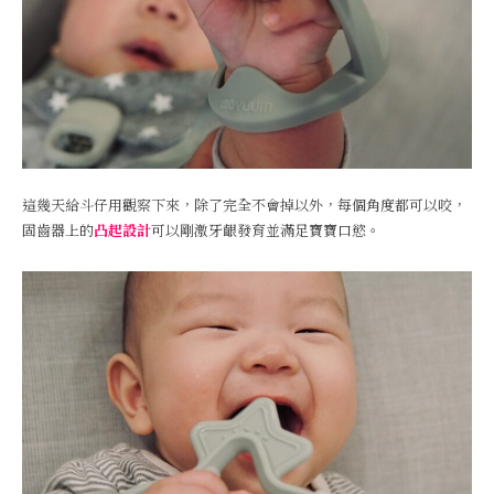
這幾天給斗仔用觀察下來，除了完全不會掉以外，每個角度都可以咬，
固齒器上的
凸起設計
可以剛激牙齦發育並滿足寶寶口慾。