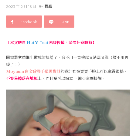
2023 年 2 月 16 日
BY
傑森
Facebook
LINE
【本文轉自
Hui Yi Tsai
未經授權，請勿任意轉載】
固齒器竟然進化做成防掉落了，我不用一直撿起又消毒又洗（腰不用再
痠了！）
Moyuum
白金矽膠手環固齒器
的設計套在寶寶手腕上可以拿得很穩，
不容易掉落在地板
上，而且還可以站立 ，減少灰塵接觸。