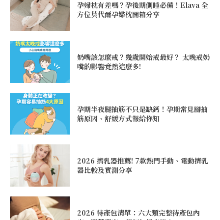
孕婦枕有差嗎？孕後期側睡必備！Elava 全
方位莫代爾孕婦枕開箱分享
奶嘴該怎麼戒？幾歲開始戒最好？ 太晚戒奶
嘴的影響竟然這麼多!
孕期半夜腿抽筋不只是缺鈣！孕期常見腳抽
筋原因、舒緩方式報給你知
2026 擠乳器推薦! 7款熱門手動、電動擠乳
器比較及實測分享
2026 待產包清單：六大類完整待產包內