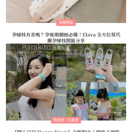
孕期用品
孕婦枕有差嗎？孕後期側睡必備！Elava 全方位莫代
爾孕婦枕開箱分享
防蚊液｜抗菌液