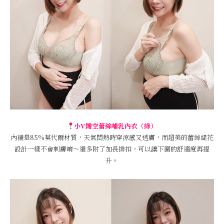
小V鏤空蕾絲哺乳內衣（綠）
內襯是85%莫代爾材質，天氣悶熱時穿涼感又透膚，而超美的蕾絲緹花
設計一樣不會刺膚唷～還多附了加長排扣，可以讓下圍的舒適度再提
升。