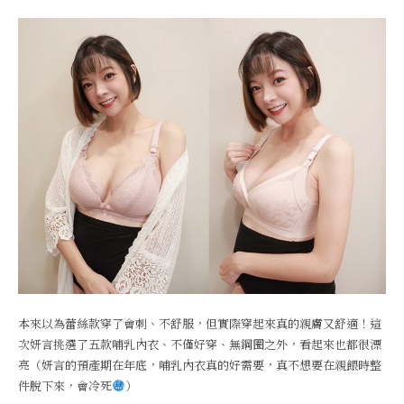
本來以為蕾絲款穿了會刺、不舒服，但實際穿起來真的親膚又舒適！這
次妍言挑選了五款哺乳內衣、不僅好穿、無鋼圈之外，看起來也都很漂
亮（妍言的預產期在年底，哺乳內衣真的好需要，真不想要在親餵時整
件脫下來，會冷死
）