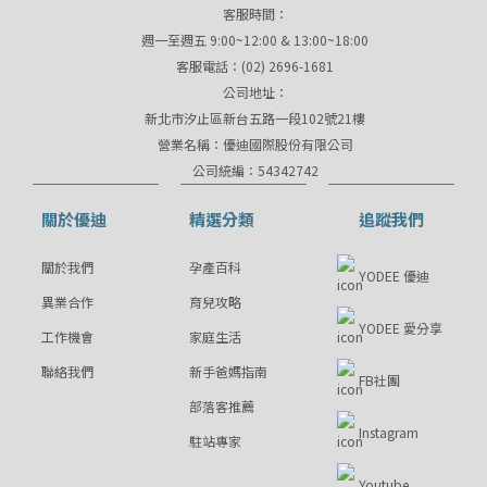
客服時間：
週一至週五 9:00~12:00 & 13:00~18:00
客服電話：(02) 2696-1681
公司地址：
新北市汐止區新台五路一段102號21樓
營業名稱：優迪國際股份有限公司
公司統編：54342742
關於優迪
精選分類
追蹤我們
關於我們
孕產百科
YODEE 優迪
異業合作
育兒攻略
YODEE 愛分享
工作機會
家庭生活
聯絡我們
新手爸媽指南
FB社團
部落客推薦
Instagram
駐站專家
Youtube