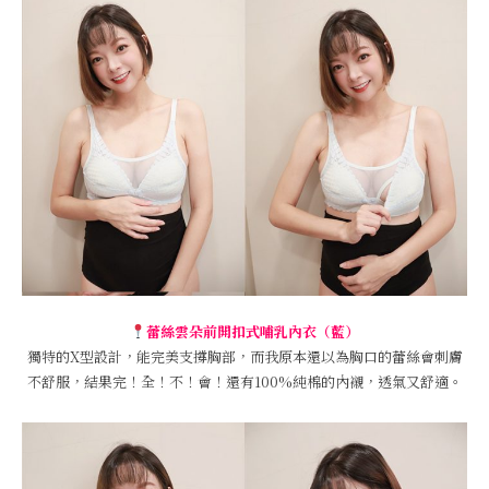
蕾絲雲朵前開扣式哺乳內衣（藍）
獨特的X型設計，能完美支撐胸部，而我原本還以為胸口的蕾絲會刺膚
不舒服，結果完！全！不！會！還有100%純棉的內襯，透氣又舒適。