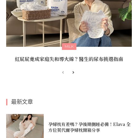
MILK
紅屁屁竟成家庭失和導火線？醫生的尿布挑選指南
最新文章
孕婦枕有差嗎？孕後期側睡必備！Elava 全
方位莫代爾孕婦枕開箱分享