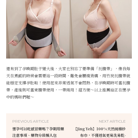
還有到了孕晚期肚子變大後，大家也別忘了要準備「托腹帶」，像我每
天在煮飯的時候會需要站一段時間，難免會腰痠背痛，用竹炭托腹帶就
能穩定支撐孕肚啦！使用起來非常透氣不會悶熱，在孕晚期時可當托腹
帶，產後則可當束腹帶使用，一帶兩用！超方便～以上推薦給正在懷孕
中的媽咪們喔～
PREVIOUS ARTICLE
NEXT ARTICLE
懷孕可以吃感冒藥嗎？孕期用藥
【Jing Yeh】100%天然純棉紗
注意事項、藥物分級懶人包
布巾，不僅透氣更易洗易乾-