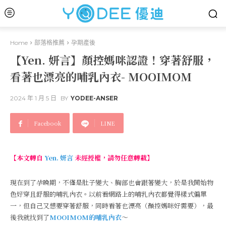
Home
部落格推薦
孕期產後
【Yen. 妍言】顏控媽咪認證！穿著舒服，
看著也漂亮的哺乳內衣- MOOIMOM
2024 年 1 月 5 日
BY
YODEE-ANSER
Facebook
LINE
【本文轉自
Yen. 妍言
未經授權，請勿任意轉載】
現在到了孕晚期，不僅是肚子變大、胸部也會跟著變大，於是我開始物
色好穿且舒服的哺乳內衣。以前看網路上的哺乳內衣都覺得樣式偏單
一，但自己又想要穿著舒服，同時看著也漂亮（顏控媽咪好需要），最
後我就找到了
MOOIMOM的哺乳內衣
～