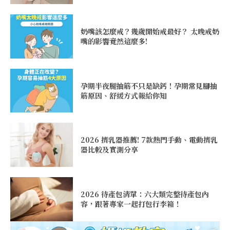
奶嘴該怎麼戒？幾歲開始戒最好？ 太晚戒奶
嘴的影響竟然這麼多!
孕期半夜腿抽筋不只是缺鈣！孕期常見腳抽
筋原因、舒緩方式報給你知
2026 擠乳器推薦! 7款熱門手動、電動擠乳
器比較及實測分享
2026 待產包清單：六大類完整待產包內
容，跟著專家一起打包行李箱！