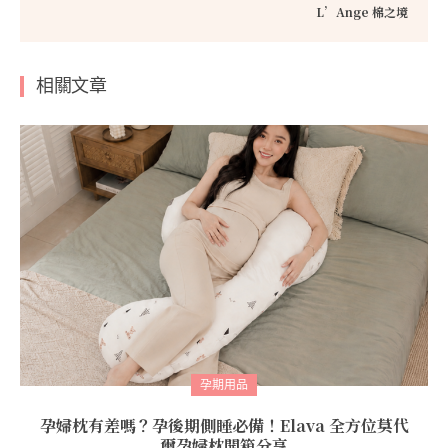
L’Ange 棉之境
相關文章
孕期用品
孕婦枕有差嗎？孕後期側睡必備！Elava 全方位莫代
爾孕婦枕開箱分享