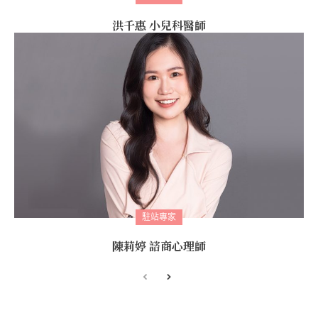
洪千惠 小兒科醫師
駐站專家
陳莉婷 諮商心理師