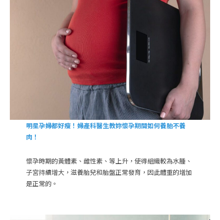
明星孕婦都好瘦！婦產科醫生教妳懷孕期間如何養胎不養
肉！
懷孕時期的黃體素、雌性素、等上升，使得組織較為水腫、
子宮持續增大，滋養胎兒和胎盤正常發育，因此體重的增加
是正常的。