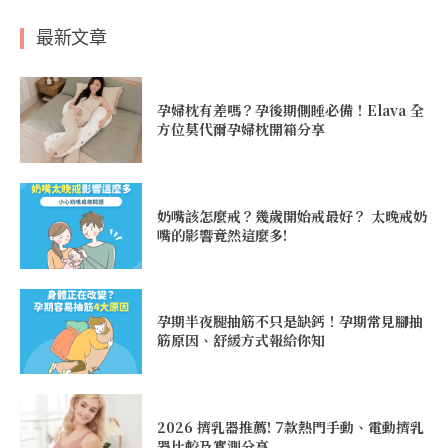
最新文章
孕婦枕有差嗎？孕後期側睡必備！Elava 全
方位莫代爾孕婦枕開箱分享
奶嘴該怎麼戒？幾歲開始戒最好？ 太晚戒奶
嘴的影響竟然這麼多!
孕期半夜腿抽筋不只是缺鈣！孕期常見腳抽
筋原因、舒緩方式報給你知
2026 擠乳器推薦! 7款熱門手動、電動擠乳
器比較及實測分享