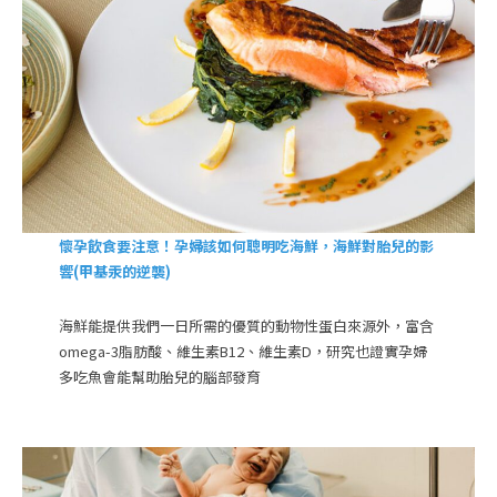
懷孕飲食要注意！孕婦該如何聰明吃海鮮，海鮮對胎兒的影
響(甲基汞的逆襲)
海鮮能提供我們一日所需的優質的動物性蛋白來源外，富含
omega-3脂肪酸、維生素B12、維生素D，研究也證實孕婦
多吃魚會能幫助胎兒的腦部發育