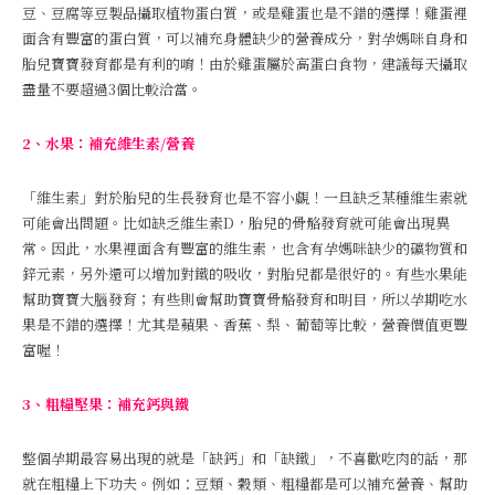
豆、豆腐等豆製品攝取植物蛋白質，或是雞蛋也是不錯的選擇！雞蛋裡
面含有豐富的蛋白質，可以補充身體缺少的營養成分，對孕媽咪自身和
胎兒寶寶發育都是有利的唷！由於雞蛋屬於高蛋白食物，建議每天攝取
盡量不要超過3個比較洽當。
2、水果：補充維生素/營養
「維生素」對於胎兒的生長發育也是不容小覷！一旦缺乏某種維生素就
可能會出問題。比如缺乏維生素D，胎兒的骨骼發育就可能會出現異
常。因此，水果裡面含有豐富的維生素，也含有孕媽咪缺少的礦物質和
鋅元素，另外還可以增加對鐵的吸收，對胎兒都是很好的。有些水果能
幫助寶寶大腦發育；有些則會幫助寶寶骨骼發育和明目，所以孕期吃水
果是不錯的選擇！尤其是蘋果、香蕉、梨、葡萄等比較，營養價值更豐
富喔！
3、粗糧堅果：補充鈣與鐵
整個孕期最容易出現的就是「缺鈣」和「缺鐵」，不喜歡吃肉的話，那
就在粗糧上下功夫。例如：豆類、穀類、粗糧都是可以補充營養、幫助