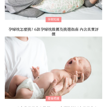
孕期知識
孕婦枕怎麼挑? 6款孕婦枕推薦及挑選指南 內含真實評
價
產後照護