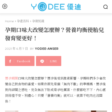
Home
孕產百科
孕期知識
孕期口味大改變怎麼辦？營養均衡使胎兒
發育變更好！
2021 年 6 月 7 日
BY
YODEE-ANSER
Facebook
LINE
懷孕期間
口味大改變怎麼辦？懷孕後受到激素影響，孕媽咪們多少會改
變自己對食物的喜愛。如果你原先是個「無肉不歡」的準媽媽，懷孕後
對肉卻聞之想吐，完全無法下肚或是孕吐厲害，什麼都吃不下，內心感
到徬徨不安。別擔心！只要「營養均衡」就可以，就算不吃肉也沒關
係！