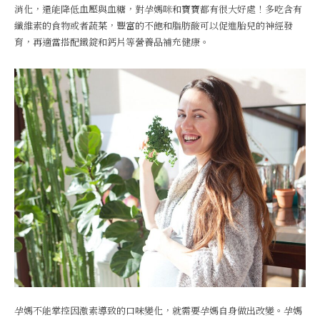
消化，還能降低血壓與血糖，對孕媽咪和寶寶都有很大好處！多吃含有
纖維素的食物或者蔬菜，豐富的不飽和脂肪酸可以促進胎兒的神經發
育，再適當搭配鐵錠和鈣片等營養品補充健康。
孕媽不能掌控因激素導致的口味變化，就需要孕媽自身做出改變。孕媽