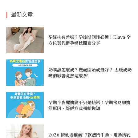
最新文章
孕婦枕有差嗎？孕後期側睡必備！Elava 全
方位莫代爾孕婦枕開箱分享
奶嘴該怎麼戒？幾歲開始戒最好？ 太晚戒奶
嘴的影響竟然這麼多!
孕期半夜腿抽筋不只是缺鈣！孕期常見腳抽
筋原因、舒緩方式報給你知
2026 擠乳器推薦! 7款熱門手動、電動擠乳