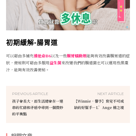
初期緩解-腸胃道
可以藉由多補充
維他命B6
以及一些
腸胃蠕動劑
能夠有效改善腸胃道的症
狀，便秘則可藉由多服用
益生菌
來改變我們的腸道菌也可以運用些黑棗
汁，能夠有效改善便秘。
PREVIOUS ARTICLE
NEXT ARTICLE
孩子會長大，而生活總會在一連
【Winnie．馨予】育兒不可或
串的忙碌和矛盾中尋到一個微妙
缺的好幫手－L’Ange 棉之境
的平衡點