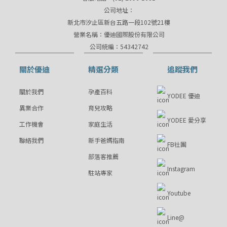
公司地址：
新北市汐止區新台五路一段102號21樓
營業名稱：優迪國際股份有限公司
公司統編：54342742
關於優迪
精選分類
追蹤我們
關於我們
孕產百科
YODEE 優迪
異業合作
育兒攻略
YODEE 愛分享
工作機會
家庭生活
聯絡我們
新手爸媽指南
FB社團
部落客推薦
Instagram
駐站專家
Youtube
Line@