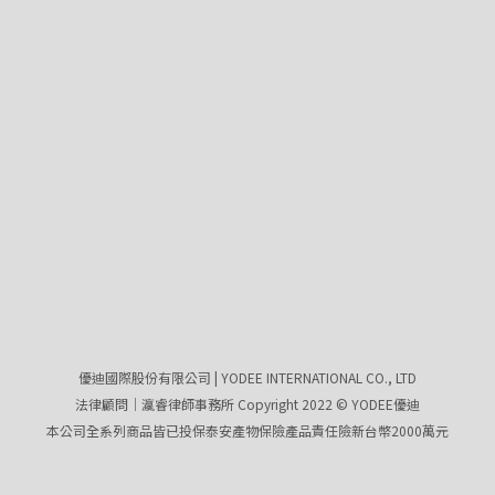
優迪國際股份有限公司 | YODEE INTERNATIONAL CO., LTD
法律顧問｜瀛睿律師事務所 Copyright 2022 © YODEE優迪
本公司全系列商品皆已投保泰安產物保險產品責任險新台幣2000萬元