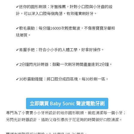
✔迷你的圓形刷頭：牙醫推薦，針對小口腔與小牙齒的設
計，可以深入口腔每個角落，有效確實刷好牙。
✔軟毛震動：每分鐘16000次輕柔聲波，不傷害寶寶牙齦和
珐瑯質。
✔易握手把：符合小小手的人體工學，好拿好操作。
✔2分鐘閃光計時器：鼓勵一次刷牙時間盡量達到2分鐘。
✔30秒震動提醒：將口腔分成四區塊，每30秒刷一區。
立即購買 Baby Sonic 聲波電動牙刷
專門為了小寶寶小小牙所設計的迷你圓形刷頭，徹底清潔每一個小牙；
另閃光計時器設計，協助父母引導孩子花足夠的時間做好口腔清潔。