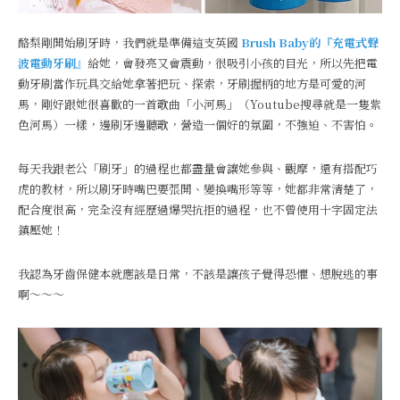
酪梨剛開始刷牙時，我們就是準備這支英國
Brush Baby的『充電式聲
波電動牙刷』
給她，會發亮又會震動，很吸引小孩的目光，所以先把電
動牙刷當作玩具交給她拿著把玩、探索，牙刷握柄的地方是可愛的河
馬，剛好跟她很喜歡的一首歌曲「小河馬」（Youtube搜尋就是一隻紫
色河馬）一樣，邊刷牙邊聽歌，營造一個好的氛圍，不強迫、不害怕。
每天我跟老公「刷牙」的過程也都盡量會讓她參與、觀摩，還有搭配巧
虎的教材，所以刷牙時嘴巴要張開、變換嘴形等等，她都非常清楚了，
配合度很高，完全沒有經歷過爆哭抗拒的過程，也不曾使用十字固定法
鎮壓她！
我認為牙齒保健本就應該是日常，不該是讓孩子覺得恐懼、想脫逃的事
啊～～～