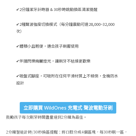
✔2分鐘潔牙計時器 & 30秒時跳動換區清潔提醒
✔2種聲波強度切換模式（每分鐘震動可達28,000~32,000
次）
✔體積小且輕便，適合孩子刷握使用
✔伴隨閃爍絢麗燈光，讓刷牙不枯燥更歡樂
✔吸盤式腳座，可吸附在任何平滑材質上不傾倒，全機防水
設計
立即購買 WildOnes 充電式 聲波電動牙刷
鼓勵孩子每次刷牙時間盡量達到2分鐘為最佳。
2分鐘智能計時/30秒換區提醒：將口腔分成4個區塊，每30秒刷一區，