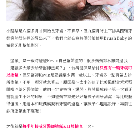
小酪梨是八個多月才開始長牙齒，不算早，但九個月時上下排共四顆牙
都突然很快速的冒出來了，我們也就在這時候開始使用Brush Baby 的
電動牙刷幫她刷牙。
「塗氟」是一歲時爸爸Kevin自己幫她塗的！很多媽媽都私訊問過我
「建議多大帶去給牙醫師塗氟？」，台灣健保是給付
只要有一顆牙就可
以塗氟
，但牙醫師Kevin是建議至少滿一歲以上、牙齒多一點再帶去診
所塗氟，不用一顆牙就急著去，原因是～太小的孩子比較難配合乖乖張
開嘴巴給牙醫師塗，他們一定會害怕、爆哭，與其造成孩子第一次看牙
醫就產生不好的印象，不如爸媽在家先好好幫孩子刷牙清潔，等比較聽
得懂後，用繪本和玩偶模擬看牙醫的過程，讓孩子心理建設好，再前往
診所塗氟也不遲喔！
之後就是
每半年接受牙醫師塗氟&口腔檢查
一次。