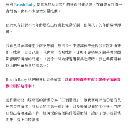
英國
Brush Baby
是專為嬰幼兒設計的牙齒保健品牌，在母嬰界評價一
直很高，也有不少兒童牙醫推薦。
他們家有針對不同年齡層推出好幾款電動牙刷，依照孩子的年齡選擇即
可。
我自己是會準備至少兩支牙刷，原因是～不想讓孩子覺得我在跟她搶牙
刷，她拿一支自己刷，我也拿一支幫她刷，比較不會造成牙刷爭奪哭鬧
影響刷牙情緒的問題。（就像一開始練習用餐具吃飯時，我也準備兩套
以上的兒童餐具的概念～）
Brush Baby 品牌願景初衷是希望：
讓刷牙變得更有趣！讓孩子徹底喜
歡上刷牙這件事！
且將嬰幼兒口腔所需的清潔分為「三個階段」：讓寶寶可以從①還沒長
牙的口腔清潔，到幼兒的②第一顆乳牙，以及後續兒童的③恆牙，依序
研發出各項產品，將口腔清潔的各個階段層層把關，讓孩子從小就習慣
刷牙、愛上口腔清潔！