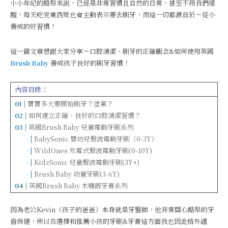
小小年紀的酪梨來說，已經是非常習慣且自然的日常，甚至不用我們提
醒，每天吃完東西她也會主動表示要去刷牙，而這一切都源自於～從小
養成的好習慣！
這一篇文章想跟大家分享～口腔清潔、刷牙的正確觀念&如何使用英國
Brush Baby
養成孩子良好的刷牙習慣！
內容目錄：
01 |
寶寶多大要開始刷牙？塗氟？
02 |
如何建立正確、良好的口腔清潔習慣？
03 |
英國Brush Baby 兒童電動牙刷系列
……
· |
BabySonic 嬰幼兒聲波電動牙刷（0-3Y）
……
· |
WildOnes 充電式聲波電動牙刷(0-10Y)
……
· |
KidzSonic 兒童聲波電動牙刷(3Y+)
……
· |
Brush Baby 幼童牙刷(3-6Y)
04 |
英國Brush Baby 木糖醇牙膏系列
因為老公Kevin（孩子的爸爸）本身就是牙醫師，他非常關心酪梨的牙
齒保健，所以在選擇和推薦小孩的牙刷&牙膏這方面我也因此格外謹