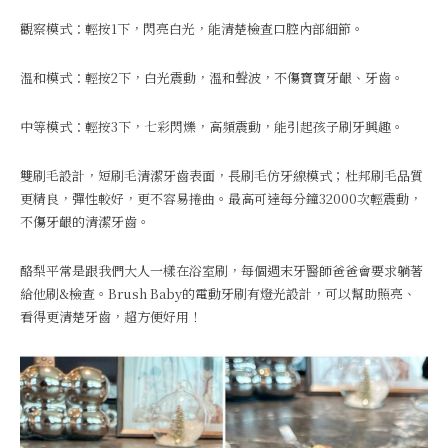
觀察模式：輕按1下，閃亮白光，能清楚檢查口腔內部細節。
溫和模式：輕按2下，白光震動，溫和聲波，不傷寶寶牙齦、牙齒。
中等模式：輕按3下，七彩閃爍，高頻震動，能引起孩子刷牙興趣。
雙刷毛設計，短刷毛清潔牙齒表面，長刷毛仿牙線模式；杜邦刷毛品質
更精良，彈性較好，更不容易捲曲。最高可達每分鐘32000次輕震動，
不傷牙齦的清潔牙齒。
酪梨平常是跟我們大人一樣在浴室刷，每個週末牙醫師爸爸會要求躺著
給他刷&檢查。Brush Baby的電動牙刷有燈光設計，可以幫助照亮、
看得更清楚牙齒，超方便好用！