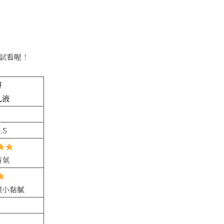
試看喔！
膚
乳液
.5
香氣
但小黏膩