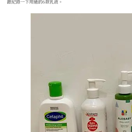
跟紀錄一下用過的6款乳液。