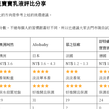
見寶寶乳液評比分享
比的方向是參考上述的挑選建議。
分數。不過每個人的習慣跟喜好不同，所以也建議大家去門市親自試
舒特
澳洲珂然
Alobaby
慕之恬廊
寶寶
澳洲
日本
法國
德國
NT$ 3.6
NT$ 3.6 ~ 4.3
NT$ 1.2 ~ 1.3
NT$ 1
香氣較重
淡淡草本香
淡淡香氣
淡淡
保水但質地黏
好推開且保濕
好推開且保濕
保濕
19
31
19
24
1
1
2
0