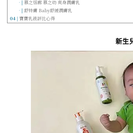
……
· |
慕之恬廊 慕之幼 爽身潤膚乳
……
· |
舒特膚 Baby舒緩潤膚乳
04 |
寶寶乳液評比心得
新生