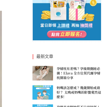
最新文章
孕婦枕有差嗎？孕後期側睡必
備！Elava 全方位莫代爾孕婦
枕開箱分享
奶嘴該怎麼戒？幾歲開始戒最
好？ 太晚戒奶嘴的影響竟然這
麼多!
孕期半夜腿抽筋不只是缺鈣！