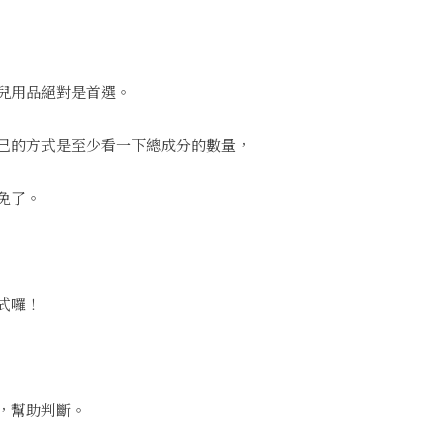
兒用品絕對是首選。
己的方式是至少看一下總成分的數量，
免了。
式囉！
，幫助判斷。