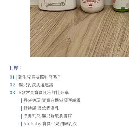
目錄：
01 |
新生兒需要擦乳液嗎？
02 |
嬰兒乳液挑選建議
03 |
6款常見寶寶乳液評比分享
……
· |
丹麥德瑪 寶寶有機滋潤護膚霜
……
· |
舒特膚 長效潤膚乳
……
· |
澳洲珂然 嬰兒舒敏潤膚霜
……
· |
Alobaby 寶寶牛奶潤膚乳液