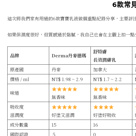
6款常
這次將我們家有用過的6款寶寶乳液做個重點紀錄分享，主要評
如果保濕度很好，但質感過於黏膩，我自己也會在主觀上扣一點
舒特膚
品牌
Derma丹麥德瑪
長效潤膚乳
原產國
丹麥
加拿大
價格 / ml
NT$ 1.98 ~ 2.9
NT$ 1.7 ~ 2.2
味道
無香味
無香味
吸收度
滋潤度
好塗又滋潤
好塗好吸收
成分數量
15
16
國際認證
５
0