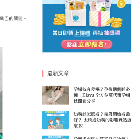
嘴巴的關鍵。
最新文章
孕婦枕有差嗎？孕後期側睡必
備！Elava 全方位莫代爾孕婦
枕開箱分享
奶嘴該怎麼戒？幾歲開始戒最
好？ 太晚戒奶嘴的影響竟然這
麼多!
孕期半夜腿抽筋不只是缺鈣！