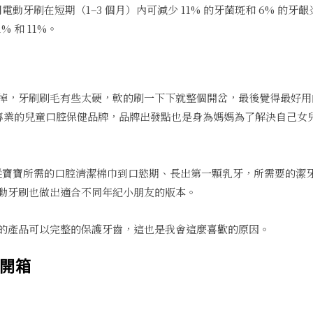
示，使用電動牙刷在短期（1–3 個月）內可減少 11% 的牙菌斑和 6% 的牙
% 和 11%。
，牙刷刷毛有些太硬，軟的刷一下下就整個開岔，最後覺得最好用的
國非常專業的兒童口腔保健品牌，品牌出發點也是身為媽媽為了解決自己
計到！從寶寶所需的口腔清潔棉巾到口慾期、長出第一顆乳牙，所需要的潔
動牙刷也做出適合不同年紀小朋友的版本。
的產品可以完整的保護牙齒，這也是我會這麼喜歡的原因。
齡開箱