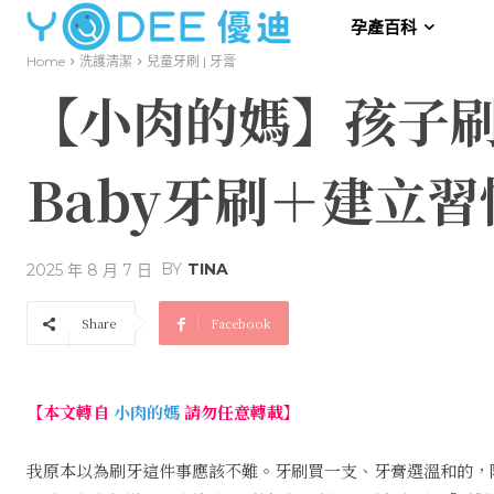
孕產百科
Home
洗護清潔
兒童牙刷 | 牙膏
【小肉的媽】孩子刷
Baby牙刷＋建立
BY
TINA
2025 年 8 月 7 日
Share
Facebook
【本文轉自
小肉的媽
請勿任意轉載】
我原本以為刷牙這件事應該不難。牙刷買一支、牙膏選溫和的，