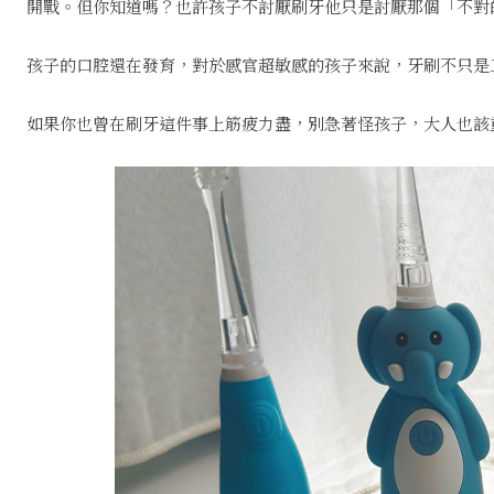
開戰。但你知道嗎？也許孩子不討厭刷牙他只是討厭那個「不對
孩子的口腔還在發育，對於感官超敏感的孩子來說，牙刷不只是
如果你也曾在刷牙這件事上筋疲力盡，別急著怪孩子，大人也該