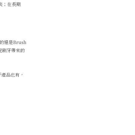
齦炎；在長期
還是Brush
女兒刷牙帶來的
牙產品也有，