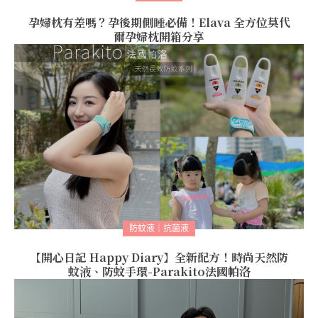
孕婦枕有差嗎？孕後期側睡必備！Elava 全方位莫代
爾孕婦枕開箱分享
防蚊液｜抗菌液
【開心日記 Happy Diary】全新配方！時尚天然防
蚊液、防蚊手環-Parakito法國帕洛