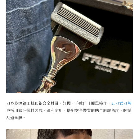
刀身為鍍鉻工藝和鋁合金材質，好握、手感佳且簡單操作，
五刀式刀片
更採用歐洲鋼材製成，鋒利耐用，搭配安全裝置能貼合肌膚角度，輕鬆
刮過全臉。