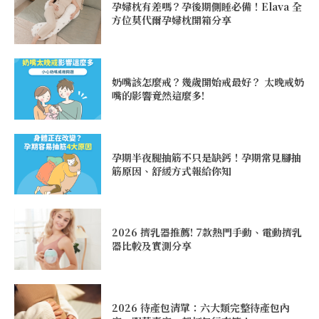
孕婦枕有差嗎？孕後期側睡必備！Elava 全
方位莫代爾孕婦枕開箱分享
奶嘴該怎麼戒？幾歲開始戒最好？ 太晚戒奶
嘴的影響竟然這麼多!
孕期半夜腿抽筋不只是缺鈣！孕期常見腳抽
筋原因、舒緩方式報給你知
2026 擠乳器推薦! 7款熱門手動、電動擠乳
器比較及實測分享
2026 待產包清單：六大類完整待產包內