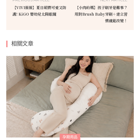
【VIVI薇薇】夏日萌寶可愛又防
【小肉的媽】孩子刷牙是難事？
護! KiGO 嬰幼兒太陽眼鏡
用對Brush Baby牙刷＋建立習
慣就能改變！
相關文章
孕期用品