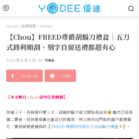
Home
品牌總覽
FREED
【Chou】FREED尊爵刮鬍刀禮盒｜五刀
式鋒利順刮、刻字自留送禮都超有心
2025 年 8 月 6 日
BY
TINA
Facebook
LINE
【本文轉自
Chou
請勿任意轉載】
年過三十，我發現只要三天，刮過的鬍子就又開始長出來
雖然已經是
個二寶爸，但我還是蠻注重自己的儀容，所以現在出門前的面子都要靠
它：實用與質感兼具的【
FREED 尊爵四件組五刀式刮鬍刀禮盒
】。