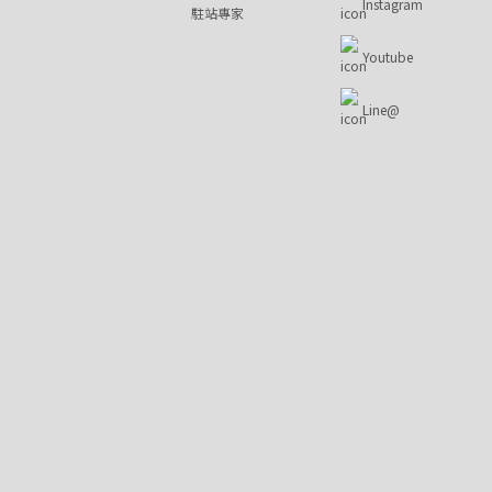
Instagram
駐站專家
Youtube
Line@