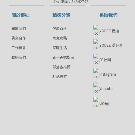
公司統編：54342742
關於優迪
精選分類
追蹤我們
關於我們
孕產百科
YODEE 優迪
異業合作
育兒攻略
YODEE 愛分享
工作機會
家庭生活
聯絡我們
新手爸媽指南
FB社團
部落客推薦
Instagram
駐站專家
Youtube
Line@