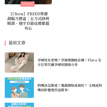
FREED
【Chou】FREED尊爵
刮鬍刀禮盒｜五刀式鋒利
順刮、刻字自留送禮都超
有心
最新文章
孕婦枕有差嗎？孕後期側睡必備！Elava 全
方位莫代爾孕婦枕開箱分享
奶嘴該怎麼戒？幾歲開始戒最好？ 太晚戒奶
嘴的影響竟然這麼多!