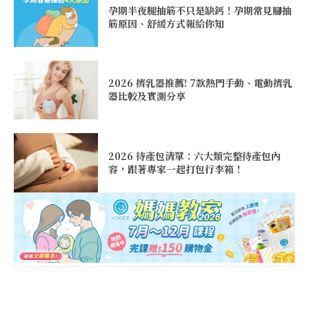
孕期半夜腿抽筋不只是缺鈣！孕期常見腳抽
筋原因、舒緩方式報給你知
2026 擠乳器推薦! 7款熱門手動、電動擠乳
器比較及實測分享
2026 待產包清單：六大類完整待產包內
容，跟著專家一起打包行李箱！