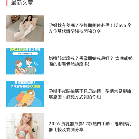
最新文章
孕婦枕有差嗎？孕後期側睡必備！Elava 全
方位莫代爾孕婦枕開箱分享
奶嘴該怎麼戒？幾歲開始戒最好？ 太晚戒奶
嘴的影響竟然這麼多!
孕期半夜腿抽筋不只是缺鈣！孕期常見腳抽
筋原因、舒緩方式報給你知
2026 擠乳器推薦! 7款熱門手動、電動擠乳
器比較及實測分享