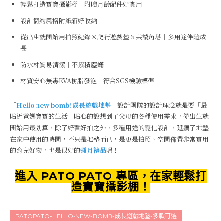
輕鬆打造寶寶攝影棚｜附贈月齡配件好實用
設計簡約風格附紙箱好收納
從出生就開始用拍照紀錄Ｘ爬行遊戲墊Ｘ共讀角落｜多用途伴隨成
長
防水材質易清潔｜不累積塵蟎
材質安心無毒EVA樹脂發泡｜符合SGS檢驗標準
「
Hello new bomb! 成長遊戲地墊
」設計團隊的設計理念就是要「最
貼近爸媽寶寶的生活」貼心的設想到了父母的各種使用需求，從出生就
開始用最划算，除了好看好拍之外，多種用途的變化設計，延續了地墊
在家中使用的時間，不只是地墊而已，是更是拍照、空間佈置非常實用
的育兒好物，也是很好的
彌月禮品
喔！
進入 PATO PATO 專區，在家輕鬆打
造寶寶攝影棚！
PATOPATO-HELLO-NEW-BOMB-成長遊戲地墊-多款可選