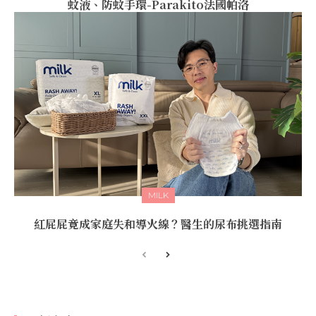
蚊液、防蚊手環-Parakito法國帕洛
MILK
紅屁屁竟成家庭失和導火線？醫生的尿布挑選指南