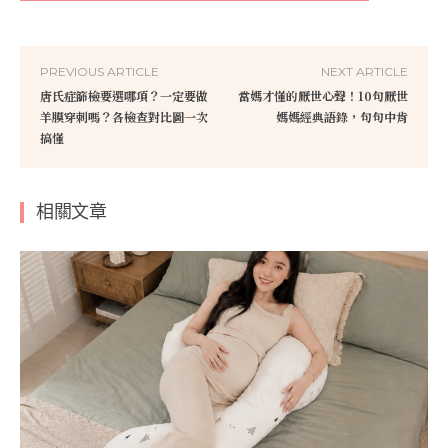
PREVIOUS ARTICLE
NEXT ARTICLE
唐氏症篩檢要選哪項？一定要做
當媽才懂的厭世心聲！10句厭世
羊膜穿刺嗎？各檢查對比圖一次
媽媽經典語錄，句句中肯
搞懂
相關文章