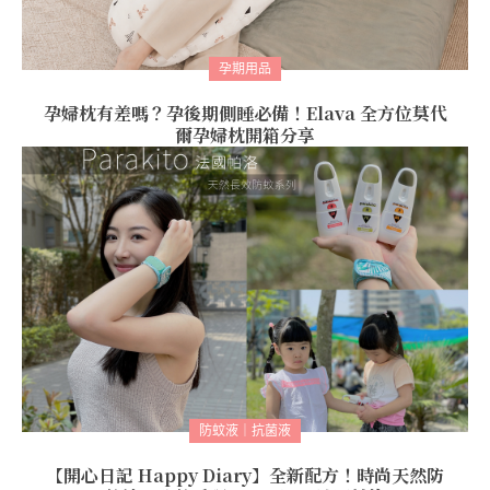
孕期用品
孕婦枕有差嗎？孕後期側睡必備！Elava 全方位莫代
爾孕婦枕開箱分享
防蚊液｜抗菌液
【開心日記 Happy Diary】全新配方！時尚天然防