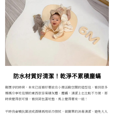
防水材質好清潔！乾淨不累積塵蟎
剛懷孕的時候，本來已經看好要放在小狸活動空間的造型毯，看到很多
媽媽分享地毯類的東西很容易積灰塵、塵蟎，清潔上也比較不方便，那
時候覺得很可惜，看到荷包蛋地墊，馬上覺得要來一組！
平時我會噴抗菌液或酒精再用紙巾擦拭，做簡單的消毒清潔，避免大人