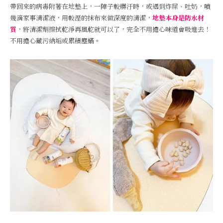
帶回來的病毒附著在地墊上，一陣子較髒汙時，或遇到炸屎、吐奶，噴
幾滴家事清潔液，用較溼的抹布來做深度的清潔，
地墊本身是防水材
質
，將清潔劑擦拭乾淨再風乾就可以了，完全不用擔心味道會吸進去！
不用擔心藏污納垢或累積塵蟎。