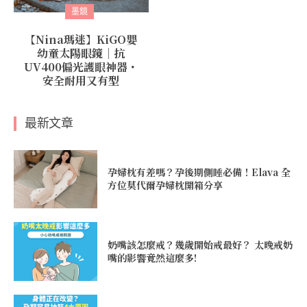
墨鏡
【Nina瑪迷】KiGO嬰
幼童太陽眼鏡｜抗
UV400偏光護眼神器・
安全耐用又有型
最新文章
孕婦枕有差嗎？孕後期側睡必備！Elava 全
方位莫代爾孕婦枕開箱分享
奶嘴該怎麼戒？幾歲開始戒最好？ 太晚戒奶
嘴的影響竟然這麼多!