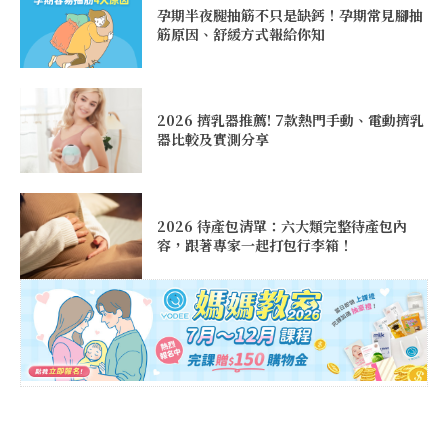
孕期半夜腿抽筋不只是缺鈣！孕期常見腳抽
筋原因、舒緩方式報給你知
2026 擠乳器推薦! 7款熱門手動、電動擠乳
器比較及實測分享
2026 待產包清單：六大類完整待產包內
容，跟著專家一起打包行李箱！