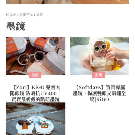
HOME
外出用品
墨鏡
墨鏡
墨鏡
墨鏡
【Zori】KiGO 兒童太
【Softdays】寶寶專屬
陽眼鏡 防曬抗UV400｜
墨鏡，保護雙眼又萌翻全
寶寶最愛戴的酷萌墨鏡
場|KiGO