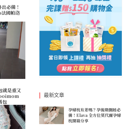
外出必備！
to法國帕洛
包就是重又
最新文章
oimom
媽包
孕婦枕有差嗎？孕後期側睡必
備！Elava 全方位莫代爾孕婦
枕開箱分享