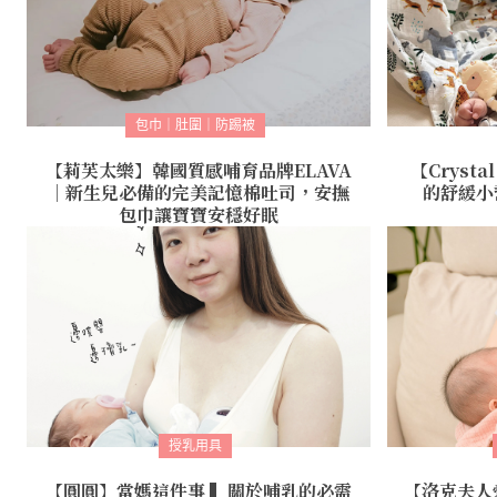
包巾｜肚圍｜防踢被
【莉芙太樂】韓國質感哺育品牌ELAVA
【Cryst
｜新生兒必備的完美記憶棉吐司，安撫
的舒緩小幫
包巾讓寶寶安穩好眠
授乳用具
【圓圓】當媽這件事 ▍關於哺乳的必需
【洛克夫人