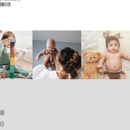
法國帕洛
優迪
愛分