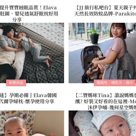
】提升寶寶睡眠品質！Elava
【JJ 旅行私吧台】夏天親子
肚圍、嬰兒透氣舒眠枕好用
天然長效防蚊品牌-Paraki
分享
孕期用品
媽媽包｜哺乳巾｜揹巾
瑪迷】孕期必備┃Elava韓國
【二寶媽咪Tina】誰說媽媽
代爾孕婦枕-懷孕使用分享
醜? 好裝又好看的在這裡-Mo
沐伊孕哺-幾何星空媽