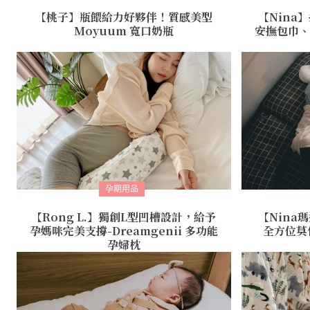
【桃子】瓶餵給力好夥伴！質感美型
【Nina
Moyuum 寬口奶瓶
安撫包巾、
孕期用品
【Rong L.】獨創L型凹槽設計，給予
【Nina
孕媽咪完美支撐-Dreamgenii 多功能
全方位莫
孕婦枕