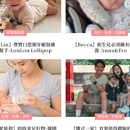
部落格推薦
包巾｜肚圍｜防踢被
al Lin】寶寶口慾期牙齦發癢
【Becca】新生兒必須擁
手-LouLou Lollipop
器-Anna&Eve
奶瓶｜奶嘴｜水杯
防蚊液｜抗菌液
愛犀利】時尚育兒好物-韓國
【鷹式一家】效果值得體驗