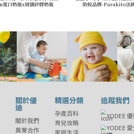
um寬口奶瓶x玻璃矽膠奶瓶
防蚊品牌-Parakito
關於優
精選分類
追蹤我們
迪
孕產百科
YODEE 
關於我們
育兒攻略
YODEE 
異業合作
家庭生活