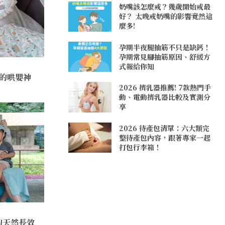
奶嘴該怎麼戒？幾歲開始戒最
好？ 太晚戒奶嘴的影響竟然這
麼多!
孕期半夜腿抽筋不只是缺鈣！
孕期常見腳抽筋原因、舒緩方
式報給你知
有的哄嬰神
2026 擠乳器推薦! 7款熱門手
動、電動擠乳器比較及實測分
享
2026 待產包清單：六大類完
整待產包內容，跟著專家一起
打包行李箱！
的天然長效