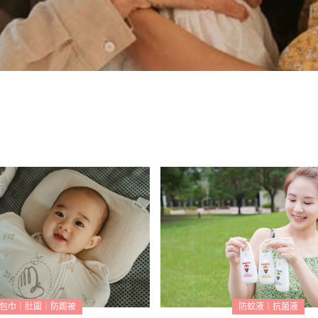
包巾｜肚圍｜防踢被
防蚊液｜抗菌液