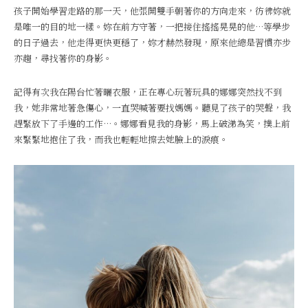
孩子開始學習走路的那一天，他張開雙手朝著你的方向走來，彷彿妳就
是唯一的目的地一樣。妳在前方守著，一把接住搖搖晃晃的他…等學步
的日子過去，他走得更快更穩了，妳才赫然發現，原來他總是習慣亦步
亦趨，尋找著你的身影。
記得有次我在陽台忙著曬衣服，正在專心玩著玩具的娜娜突然找不到
我，她非常地著急傷心，一直哭喊著要找媽媽。聽見了孩子的哭聲，我
趕緊放下了手邊的工作…。娜娜看見我的身影，馬上破涕為笑，撲上前
來緊緊地抱住了我，而我也輕輕地擦去她臉上的淚痕。