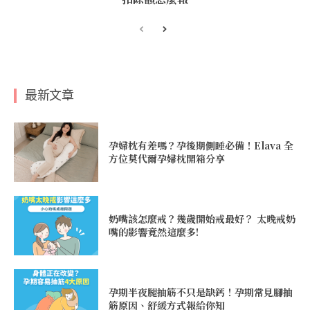
最新文章
孕婦枕有差嗎？孕後期側睡必備！Elava 全
方位莫代爾孕婦枕開箱分享
奶嘴該怎麼戒？幾歲開始戒最好？ 太晚戒奶
嘴的影響竟然這麼多!
孕期半夜腿抽筋不只是缺鈣！孕期常見腳抽
筋原因、舒緩方式報給你知