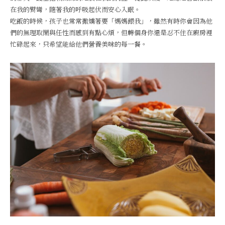
在我的臂彎，隨著我的呼吸起伏而安心入眠。
吃飯的時候，孩子也常常撒嬌著要「媽媽餵我」，雖然有時你會因為他
們的無理取鬧與任性而感到有點心煩，但轉個身你還是忍不住在廚房裡
忙碌起來，只希望能給他們營養美味的每一餐。