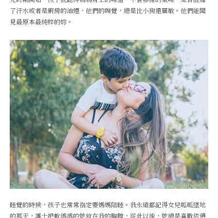
了汗水或者是廚房的油煙，他們的嗅覺，總是比小狗還靈敏。他們能聞
見最原本最純粹的妳。
睡覺的時候，孩子也常常指定要媽媽陪睡。我永遠都記得女兒呱呱墜地
的那天，護士把軟綿綿的她放在我的胸膛，從此以後，她總是喜歡依偎