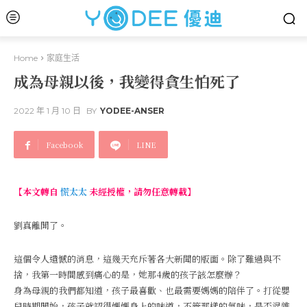
Home
家庭生活
成為母親以後，我變得貪生怕死了
2022 年 1 月 10 日
BY
YODEE-ANSER
Facebook
LINE
【本文轉自
慌太太
未經授權，請勿任意轉載】
劉真離開了。
這個令人遺憾的消息，這幾天充斥著各大新聞的版面。除了難過與不
捨，我第一時間感到痛心的是，她那4歲的孩子該怎麼辦？
身為母親的我們都知道，孩子最喜歡、也最需要媽媽的陪伴了。打從嬰
兒時期開始，孩子就認得媽媽身上的味道，不管那樣的氣味，是否混雜