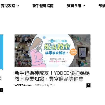
育兒攻略
新手爸媽指南
寶寶食譜
部
新手爸媽神隊友！YODEE 優迪媽媽
麼
教室專業知識、豐富贈品等你拿
YODEE-Anser
-
2023 年 9 月 7 日
0
0