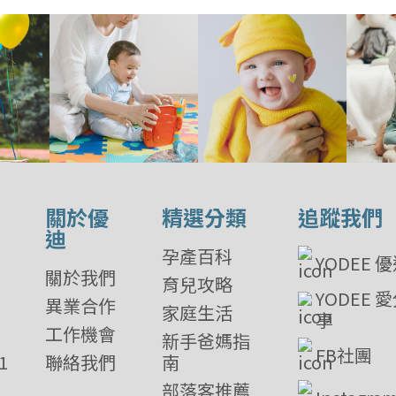
關於優
精選分類
追蹤我們
迪
孕產百科
YODEE 
關於我們
育兒攻略
YODEE 
異業合作
家庭生活
享
工作機會
新手爸媽指
FB社團
1
聯絡我們
南
部落客推薦