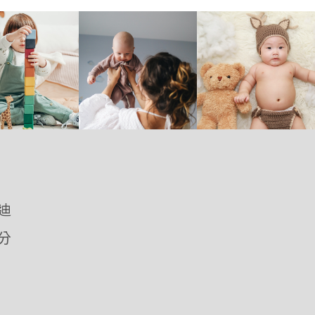
優迪
愛分