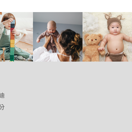
優迪
愛分