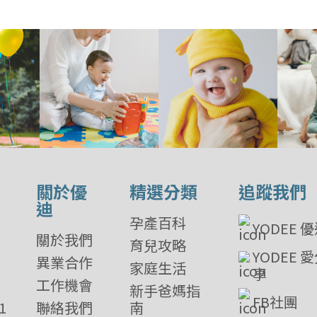
關於優
精選分類
追蹤我們
迪
孕產百科
YODEE 
關於我們
育兒攻略
YODEE 
異業合作
家庭生活
享
工作機會
新手爸媽指
FB社團
1
聯絡我們
南