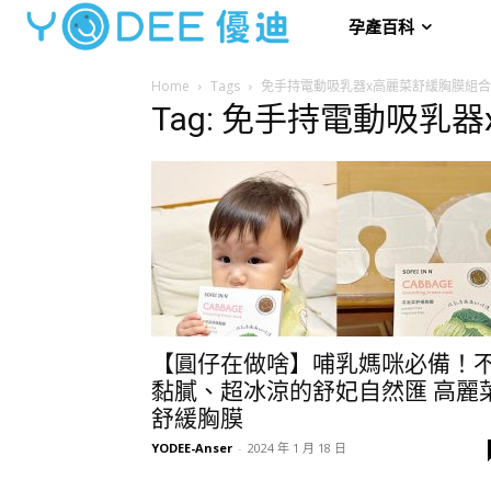
孕產百科
Home
Tags
免手持電動吸乳器x高麗菜舒緩胸膜組合
Tag: 免手持電動吸乳
【圓仔在做啥】哺乳媽咪必備！
黏膩、超冰涼的舒妃自然匯 高麗
舒緩胸膜
YODEE-Anser
-
2024 年 1 月 18 日