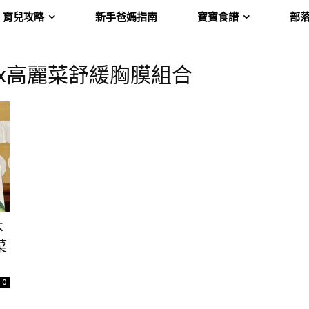
育兒攻略
新手爸媽指南
寶寶食譜
部
器x高麗菜舒緩胸膜組合
不
菜
0