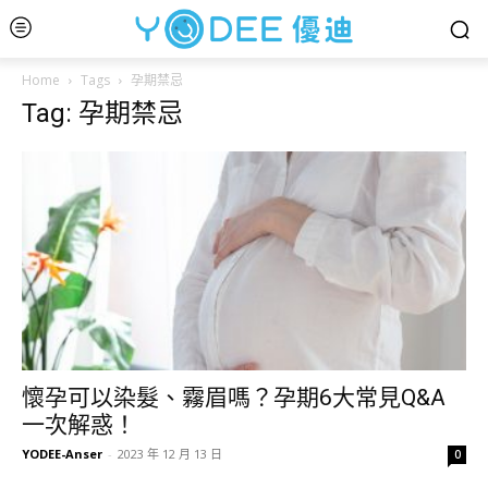
Home
Tags
孕期禁忌
Tag: 孕期禁忌
懷孕可以染髮、霧眉嗎？孕期6大常見Q&A
一次解惑！
YODEE-Anser
-
2023 年 12 月 13 日
0