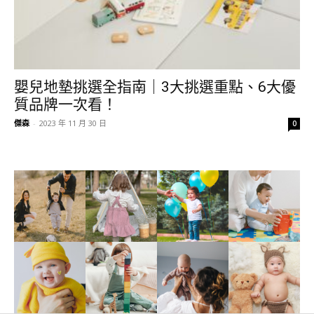
嬰兒地墊挑選全指南｜3大挑選重點、6大優
質品牌一次看！
傑森
-
2023 年 11 月 30 日
0