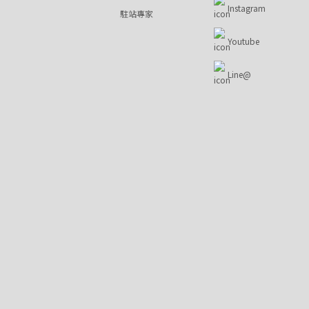
Instagram
駐站專家
Youtube
Line@