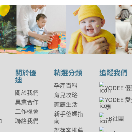
關於優
精選分類
追蹤我們
迪
孕產百科
YODEE 
關於我們
育兒攻略
YODEE 
異業合作
家庭生活
享
工作機會
新手爸媽指
FB社團
1
聯絡我們
南
部落客推薦