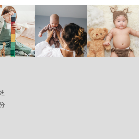
優迪
愛分