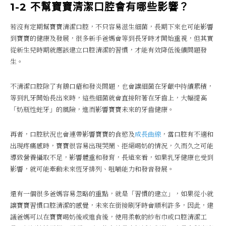
1-2 不幫寶寶清潔口腔會有哪些影響？
若沒有定期幫寶寶清潔口腔，不只容易滋生細菌，長期下來也可能影響
到寶寶的健康及發展，很多新手爸媽會等到長牙時才開始重視，但其實
從新生兒時期就應該建立口腔清潔的習慣，才能有效降低後續問題發
生。
不清潔口腔除了有鵝口瘡和發炎問題，也會讓細菌在牙齦中持續累積，
等到乳牙開始長出來時，這些細菌就會直接附著在牙齒上，大幅提高
「奶瓶性蛀牙」的風險，進而影響寶寶未來的牙齒健康。
再者，口腔狀況也會連帶影響寶寶的食慾及
成長曲線
，當口腔有不適和
出現疼痛感時，寶寶很容易出現哭鬧、拒絕喝奶的情況，久而久之可能
導致營養攝取不足，影響體重和發育，長遠來看，如果乳牙健康也受到
影響，就可能牽動未來恆牙排列、咀嚼能力和發音發展。
還有一個很多爸媽容易忽略的重點，就是「習慣的建立」，如果從小就
讓寶寶習慣口腔清潔的感覺，未來在銜接刷牙時會順利許多，因此，建
議爸媽可以在寶寶喝奶後或進食後，使用柔軟的紗布巾或口腔清潔工