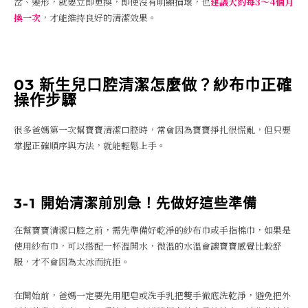
岔、變形，就要立即更換，即使沒有明顯損壞，也
建議大約每3～4個月
換一次
，才能維持良好的清潔效果。
03 新生兒口腔清潔怎麼做？紗布巾正確
操作步驟
很多爸媽第一次幫寶寶清潔口腔時，常會因為寶寶掙扎很慌亂，但只要
掌握正確順序與方法，就能輕鬆上手。
3-1 開始清潔前別急！先做好這些準備
在幫寶寶清潔口腔之前，需先準備好乾淨的紗布巾或手指棉巾，如果是
使用紗布巾，可以搭配一杯溫開水，微溫的水溫會讓寶寶感覺比較舒
服，才不會因為太冰而抗拒。
在開始前，爸媽一定要先用肥皂或洗手乳把雙手徹底洗乾淨，避免把外