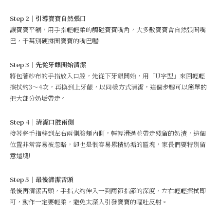
Step 2｜引導寶寶自然張口
讓寶寶平躺，用手指輕輕柔的觸碰寶寶嘴角，大多數寶寶會自然張開嘴
巴，千萬別硬撐開寶寶的嘴巴喔!
Step 3｜先從牙齦開始清潔
將包著紗布的手指放入口腔，先從下牙齦開始，用「U字型」來回輕輕
擦拭約3～4次，再換到上牙齦，以同樣方式清潔，這個步驟可以簡單的
把大部分奶垢帶走。
Step 4｜清潔口腔兩側
接著將手指移到左右兩側臉頰內側，輕輕滑過並帶走殘留的奶漬，這個
位置非常容易被忽略，卻也是很容易累積奶垢的區塊，家長們要特別留
意這塊!
Step 5｜最後清潔舌頭
最後再清潔舌頭，手指大約伸入一到兩節指節的深度，左右輕輕擦拭即
可，動作一定要輕柔，避免太深入引發寶寶的嘔吐反射。