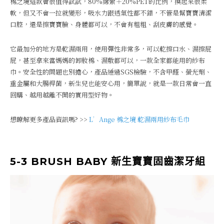
棉之境這款會很值得試試，80%縲縈＋20%PET的比例，摸起來很柔
軟，但又不會一拉就變形，吸水力跟透氣性都不錯，不管是幫寶寶清潔
口腔，還是擦寶寶臉、身體都可以，不會有粗粗、刮皮膚的感覺。
它最加分的地方是乾濕兩用，使用彈性非常多，可以乾擦口水、濕擦屁
屁，甚至拿來當媽媽的卸妝棉、濕敷都可以，一款全家都能用的紗布
巾。安全性的問題也別擔心，產品通過SGS檢驗，不含甲醛、螢光劑、
重金屬和大腸桿菌，新生兒也能安心用，簡單說，就是一款日常會一直
回購、越用越離不開的實用型好物。
想瞭解更多產品資訊嗎? >>
L’Ange 棉之境 乾濕兩用紗布毛巾
5-3 BRUSH BABY 新生寶寶固齒潔牙組