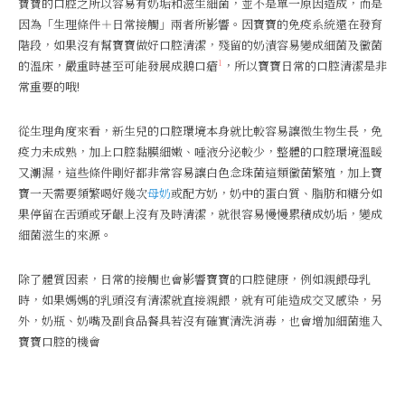
寶寶的口腔之所以容易有奶垢和滋生細菌，並不是單一原因造成，而是
因為「生理條件＋日常接觸」兩者所影響。因寶寶的免疫系統還在發育
階段，如果沒有幫寶寶做好口腔清潔，殘留的奶漬容易變成細菌及黴菌
1
的溫床，嚴重時甚至可能發展成鵝口瘡
，所以寶寶日常的口腔清潔是非
常重要的哦!
從生理角度來看，新生兒的口腔環境本身就比較容易讓微生物生長，免
疫力未成熟，加上口腔黏膜細嫩、唾液分泌較少，整體的口腔環境溫暖
又潮濕，這些條件剛好都非常容易讓白色念珠菌這類黴菌繁殖，加上寶
寶一天需要頻繁喝好幾次
母奶
或配方奶，奶中的蛋白質、脂肪和糖分如
果停留在舌頭或牙齦上沒有及時清潔，就很容易慢慢累積成奶垢，變成
細菌滋生的來源。
除了體質因素，日常的接觸也會影響寶寶的口腔健康，例如親餵母乳
時，如果媽媽的乳頭沒有清潔就直接親餵，就有可能造成交叉感染，另
外，奶瓶、奶嘴及副食品餐具若沒有確實清洗消毒，也會增加細菌進入
寶寶口腔的機會