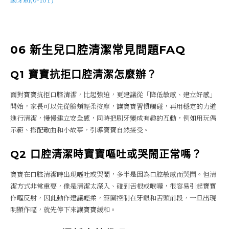
06 新生兒口腔清潔常見問題FAQ
Q1 寶寶抗拒口腔清潔怎麼辦？
面對寶寶抗拒口腔清潔，比起強迫，更建議從「降低敏感、建立好感」
開始，家長可以先從臉頰輕柔按摩，讓寶寶習慣觸碰，再用穩定的力道
進行清潔，慢慢建立安全感，同時把刷牙變成有趣的互動，例如用玩偶
示範、搭配歌曲和小故事，引導寶寶自然接受。
Q2 口腔清潔時寶寶嘔吐或哭鬧正常嗎？
寶寶在口腔清潔時出現嘔吐或哭鬧，多半是因為口腔敏感而哭鬧。但清
潔方式非常重要，像是清潔太深入、碰到舌根或喉嚨，很容易引起寶寶
作嘔反射，因此動作建議輕柔，範圍控制在牙齦和舌頭前段，一旦出現
明顯作嘔，就先停下來讓寶寶緩和。