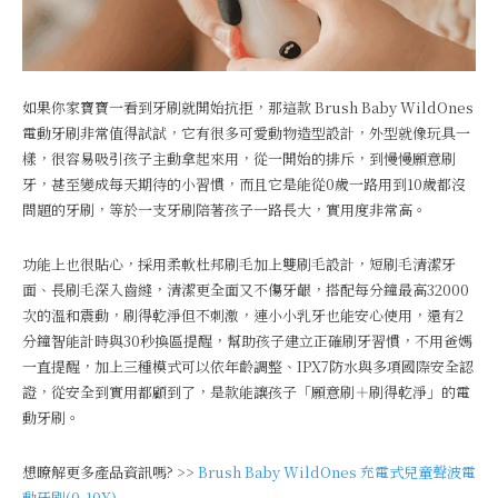
如果你家寶寶一看到牙刷就開始抗拒，那這款 Brush Baby WildOnes
電動牙刷非常值得試試，它有很多可愛動物造型設計，外型就像玩具一
樣，很容易吸引孩子主動拿起來用，從一開始的排斥，到慢慢願意刷
牙，甚至變成每天期待的小習慣，而且它是能從0歲一路用到10歲都沒
問題的牙刷，等於一支牙刷陪著孩子一路長大，實用度非常高。
功能上也很貼心，採用柔軟杜邦刷毛加上雙刷毛設計，短刷毛清潔牙
面、長刷毛深入齒縫，清潔更全面又不傷牙齦，搭配每分鐘最高32000
次的溫和震動，刷得乾淨但不刺激，連小小乳牙也能安心使用，還有2
分鐘智能計時與30秒換區提醒，幫助孩子建立正確刷牙習慣，不用爸媽
一直提醒，加上三種模式可以依年齡調整、IPX7防水與多項國際安全認
證，從安全到實用都顧到了，是款能讓孩子「願意刷＋刷得乾淨」的電
動牙刷。
想瞭解更多產品資訊嗎? >>
Brush Baby WildOnes 充電式兒童聲波電
動牙刷(0-10Y)