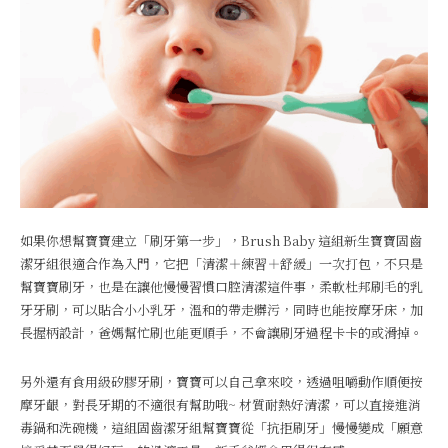
如果你想幫寶寶建立「刷牙第一步」，Brush Baby 這組新生寶寶固齒
潔牙組很適合作為入門，它把「清潔＋練習＋舒緩」一次打包，不只是
幫寶寶刷牙，也是在讓他慢慢習慣口腔清潔這件事，柔軟杜邦刷毛的乳
牙牙刷，可以貼合小小乳牙，溫和的帶走髒污，同時也能按摩牙床，加
長握柄設計，爸媽幫忙刷也能更順手，不會讓刷牙過程卡卡的或滑掉。
另外還有食用級矽膠牙刷，寶寶可以自己拿來咬，透過咀嚼動作順便按
摩牙齦，對長牙期的不適很有幫助哦~ 材質耐熱好清潔，可以直接進消
毒鍋和洗碗機，這組固齒潔牙組幫寶寶從「抗拒刷牙」慢慢變成「願意