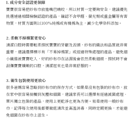
1. 成分安全認證更保障
寶寶很容易把紗布巾放進嘴巴啃咬，所以材質一定要夠安全，建議優先
挑選通過相關檢驗認證的產品，確認不含甲醛、螢光劑或重金屬等有害
物質，材質方面則以100%純棉或有機棉為主，減少化學染料添加。
2. 柔軟不掉棉絮更安心
清潔口腔時需要輕柔擦拭寶寶的牙齦及舌頭，紗布的織法和品質就非常
重要，建議選擇標示有「不易掉棉絮」或經過特殊處理的產品，避免細
小纖維被寶寶吃入，好的紗布巾在沾濕後會依然柔軟細緻，擦拭時不會
刮傷寶寶嬌嫩的口腔，清潔起來也是非常舒服的。
3. 衛生包裝使用更放心
很多爸媽容易忽略到紗布巾的保存方式，如果是沒有包裝的紗布巾，放
在家中很容易接觸到灰塵和細菌，建議家長可以選擇有經過滅菌處理、
單片獨立包裝的產品，使用上更乾淨也更為方便。若是使用一般紗布
巾，記得每次使用後都要徹底清洗並高溫消毒，同時定期更換，才能避
免細菌在紗布巾上滋生。