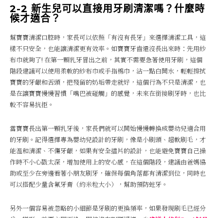
2-2 新生兒可以直接用牙刷清潔嗎？什麼時
候才適合？
幫寶寶清潔口腔時，家長可以依照「有沒有長牙」來選擇清潔工具，這
樣不只安全，也能讓清潔更有效率。如寶寶牙齒還沒長出來時：先用紗
布巾就夠了! 在第一顆乳牙冒出之前，其實不需要急著使用牙刷，這個
階段建議可以使用柔軟的紗布巾或手指棉巾，沾一點白開水，輕輕擦拭
寶寶的牙齦和舌頭，把殘留的奶垢帶走就好，這個行為不只是清潔，也
是在讓寶寶慢慢習慣「嘴巴被碰觸」的感覺，未來在銜接刷牙時，也比
較不容易抗拒。
當寶寶長出第一顆乳牙後，家長們就可以開始慢慢轉換成嬰幼兒適合用
的牙刷。記得選擇專為嬰幼兒設計的牙刷，像是小刷頭、超軟刷毛，才
能溫和清潔、不傷牙齦，如果有安全擋片的設計，也能避免寶寶自己操
作時不小心戳太深，增加使用上的安心感，在這個階段，建議由爸媽協
助或至少在旁邊看著小朋友刷牙，確保每個角落都有清潔到位，同時也
可以搭配少量含氟牙膏（約米粒大小），幫助預防蛀牙。
另外一個容易被忽略的小細節是牙刷的更換頻率，如果發現刷毛已經分