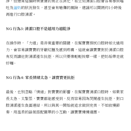
淨，但通常這個時候寶寶的胃正在消化，若立刻清潔口腔會容易導致嘔
吐及
溢奶
的狀況發生，甚至會有嗆傷的風險，建議可以間隔約1小時後
再進行口腔清潔。
NG 行為3: 清潔口腔不是越用力越乾淨
在操作時，「力道」是非常重要的關鍵，在幫寶寶擦拭口腔時如太過用
力，會容易讓寶寶的牙齦紅腫及感到疼痛，這就會讓寶寶對於清潔口腔
有反而讓他對清潔產生抗拒，所以只要像輕輕按摩一樣，把奶垢帶走就
好囉~
NG 行為4: 家長情緒太急，讓寶寶更抗拒
最後，也別忽略「情緒」對寶寶的影響，在幫寶寶清潔口腔時，如果家
長太急、太緊張，寶寶都能感受到，反而容易因為哭鬧產生抗拒，對口
腔清潔產生負面連結，所以與其一開始就追求做到完美，不如放慢節
奏，用溫柔的語氣搭配簡單的小互動，讓寶寶慢慢適應。