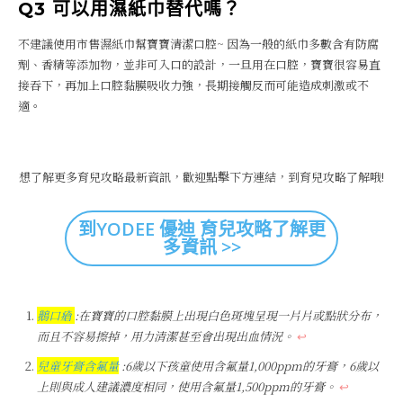
Q3 可以用濕紙巾替代嗎？
不建議使用市售濕紙巾幫寶寶清潔口腔~ 因為一般的紙巾多數含有防腐
劑、香精等添加物，並非可入口的設計，一旦用在口腔，寶寶很容易直
接吞下，再加上口腔黏膜吸收力強，長期接觸反而可能造成刺激或不
適。
想了解更多育兒攻略最新資訊，歡迎點擊下方連結，到育兒攻略了解哦!
到YODEE 優迪 育兒攻略了解更
多資訊 >>
鵝口瘡
:在寶寶的口腔黏膜上出現白色斑塊呈現一片片或點狀分布，
而且不容易擦掉，用力清潔甚至會出現出血情況。
↩︎
兒童牙膏含氟量
:6歲以下孩童使用含氟量1,000ppm的牙膏，6歲以
上則與成人建議濃度相同，使用含氟量1,500ppm的牙膏。
↩︎