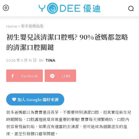
Home
新手爸媽指南
初生嬰兒該清潔口腔嗎? 90%爸媽都忽略
的清潔口腔關鍵
2026 年 5 月 19 日
BY
TINA
Facebook
LINE
加入 Google 偏好來源
很多爸媽都以為寶寶還沒長牙，不需要特別清潔口腔，但其實從新生兒
時期開始，口腔護理就是非常重要的事喔! 寶寶每天頻繁喝奶，口腔內
很容易殘留奶垢，如果沒有適當的去清潔，很可能成為細菌滋生的溫
床，甚至引發鵝口瘡等問題。