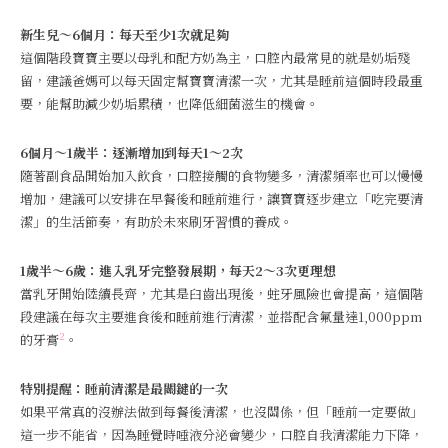
新生兒～6個月：每天至少1次就足夠
這個階段寶寶主要以母乳和配方奶為主，口腔內最常見的就是奶垢殘
留，建議爸媽可以每天固定幫寶寶清潔一次，尤其是睡前這個時段最重
要，能幫助減少奶垢累積，也降低細菌滋生的機會。
6個月～1歲半：逐漸增加到每天1～2次
隨著副食品開始加入飲食，口腔接觸的食物變多，清潔頻率也可以慢慢
增加，建議可以安排在早餐後和睡前進行，讓寶寶逐步建立「吃完要清
潔」的生活節奏，有助於未來刷牙習慣的養成。
1歲半～6歲：進入乳牙完整發展期，每天2～3次更理想
當乳牙開始陸續長齊，尤其是臼齒出現後，蛀牙風險也會提高，這個階
段建議在每次主要進食後和睡前進行清潔，並搭配含氟量達1,000ppm
2
的牙膏
。
特別提醒：睡前清潔是最關鍵的一次
如果平常真的沒辦法做到每餐後清潔，也沒關係，但「睡前一定要做」
這一步不能省，因為睡覺時唾液分泌會變少，口腔自我清潔能力下降，