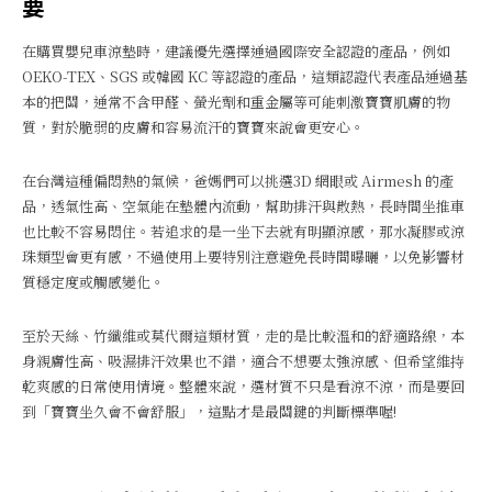
要
在購買嬰兒車涼墊時，建議優先選擇通過國際安全認證的產品，例如
OEKO-TEX、SGS 或韓國 KC 等認證的產品，這類認證代表產品通過基
本的把關，通常不含甲醛、螢光劑和重金屬等可能刺激寶寶肌膚的物
質，對於脆弱的皮膚和容易流汗的寶寶來說會更安心。
在台灣這種偏悶熱的氣候，爸媽們可以挑選3D 網眼或 Airmesh 的產
品，透氣性高、空氣能在墊體內流動，幫助排汗與散熱，長時間坐推車
也比較不容易悶住。若追求的是一坐下去就有明顯涼感，那水凝膠或涼
珠類型會更有感，不過使用上要特別注意避免長時間曝曬，以免影響材
質穩定度或觸感變化。
至於天絲、竹纖維或莫代爾這類材質，走的是比較溫和的舒適路線，本
身親膚性高、吸濕排汗效果也不錯，適合不想要太強涼感、但希望維持
乾爽感的日常使用情境。整體來說，選材質不只是看涼不涼，而是要回
到「寶寶坐久會不會舒服」，這點才是最關鍵的判斷標準喔!