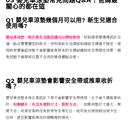
05 嬰兒車涼墊常見問題Q&A｜爸媽最
關心的都在這
Q1 嬰兒車涼墊幾個月可以用? 新生兒適合
使用嗎?
嬰兒車涼墊一般在新生兒階段就可以開始使用
，但前提是要選擇設計合
適、貼合寶寶體型的款式，特別是新生兒頸部和頭部支撐還不穩定，使
用時更要確認涼墊不會影響推車原本的支撐結構和安全帶固定效果，避
免因墊子過厚或位置不合而改變身體貼合度。
Q2 嬰兒車涼墊會影響安全帶或推車收折
嗎？
嬰兒車涼墊本身正常設計下是不會影響安全帶使用，也不會干擾推車收
折，
但關鍵在「有沒有選對尺寸、裝對方式」
，如果涼墊尺寸過大、厚
度不合，或是安裝時沒有對齊安全帶孔位，就可能在使用時出現卡住、
位移，甚至影響推車收折順暢度的情況。