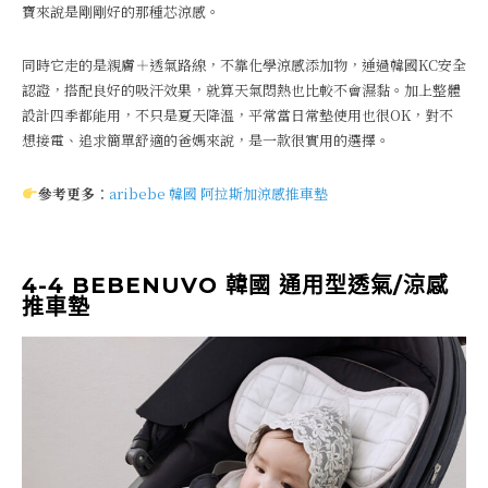
寶來說是剛剛好的那種芯涼感。
同時它走的是親膚＋透氣路線，不靠化學涼感添加物，通過韓國KC安全
認證，搭配良好的吸汗效果，就算天氣悶熱也比較不會濕黏。加上整體
設計四季都能用，不只是夏天降溫，平常當日常墊使用也很OK，對不
想接電、追求簡單舒適的爸媽來說，是一款很實用的選擇。
參考更多
：
aribebe 韓國 阿拉斯加涼感推車墊
4-4 BEBENUVO 韓國 通用型透氣/涼感
推車墊