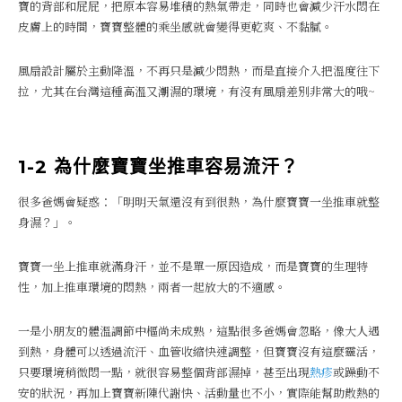
寶的背部和屁屁，把原本容易堆積的熱氣帶走，同時也會減少汗水悶在
皮膚上的時間，寶寶整體的乘坐感就會變得更乾爽、不黏膩。
風扇設計屬於主動降溫，不再只是減少悶熱，而是直接介入把溫度往下
拉，尤其在台灣這種高溫又潮濕的環境，有沒有風扇差別非常大的哦~
1-2 為什麼寶寶坐推車容易流汗？
很多爸媽會疑惑：「明明天氣還沒有到很熱，為什麼寶寶一坐推車就整
身濕？」。
寶寶一坐上推車就滿身汗，並不是單一原因造成，而是寶寶的生理特
性，加上推車環境的悶熱，兩者一起放大的不適感。
一是小朋友的體溫調節中樞尚未成熟，這點很多爸媽會忽略，像大人遇
到熱，身體可以透過流汗、血管收縮快速調整，但寶寶沒有這麼靈活，
只要環境稍微悶一點，就很容易整個背部濕掉，甚至出現
熱
疹
或躁動不
安的狀況，再加上寶寶新陳代謝快、活動量也不小，實際能幫助散熱的