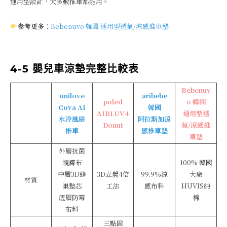
通用型設計，大多數推車都能用。
參考更多
：
Bebenuvo 韓國 通用型透氣/涼感推車墊
4-5 嬰兒車涼墊完整比較表
Bebenuv
unilove
aribebe
poled
o 韓國
Cova AI
韓國
AIRLUV4
通用型透
水冷風扇
阿拉斯加涼
Donut
氣/涼感推
推車
感推車墊
車墊
外層抗菌
親膚布
100% 韓國
中層3D蜂
3D立體4倍
99.9%涼
大廠
材質
巢墊芯
工法
感布料
HUVIS純
底層防霉
棉
布料
三點固