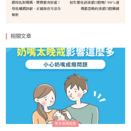
餵母乳對媽媽、寶寶都有好處！
初生嬰兒該清潔口腔嗎? 90%爸
母乳哺餵訣竅、正確保存方法全
媽都忽略的清潔口腔關鍵
解析
相關文章
新手爸媽指南