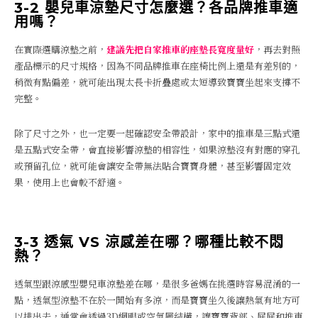
3-2 嬰兒車涼墊尺寸怎麼選？各品牌推車適
用嗎？
在實際選購涼墊之前，
建議先把自家推車的座墊長寬度量好
，再去對照
產品標示的尺寸規格，因為不同品牌推車在座椅比例上還是有差別的，
稍微有點偏差，就可能出現太長卡折疊處或太短導致寶寶坐起來支撐不
完整。
除了尺寸之外，也一定要一起確認安全帶設計，家中的推車是三點式還
是五點式安全帶，會直接影響涼墊的相容性，如果涼墊沒有對應的穿孔
或預留孔位，就可能會讓安全帶無法貼合寶寶身體，甚至影響固定效
果，使用上也會較不舒適。
3-3 透氣 VS 涼感差在哪？哪種比較不悶
熱？
透氣型跟涼感型嬰兒車涼墊差在哪，是很多爸媽在挑選時容易混淆的一
點，透氣型涼墊不在於一開始有多涼，而是寶寶坐久後讓熱氣有地方可
以排出去，通常會透過3D網眼或空氣層結構，讓寶寶背部、屁屁和推車