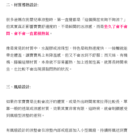
二、材質導熱設計:
很多爸媽在挑嬰兒車涼墊時，第一直覺都是「這個摸起來夠不夠涼？」
但其實真正影響寶寶舒適度的，不是瞬間的冰涼感，而是
坐久了會不會
悶、會不會一直累積熱氣
。
像是常見的材質中，水凝膠或涼珠型，特色是吸熱速度快，一接觸就能
帶走體溫，讓寶寶馬上有降溫感，但又不會冰到不舒服；而天絲、有機
棉、藤編這類材質，本身就不容易蓄熱，加上透氣性高，就算長時間乘
坐，也比較不會出現濕黏悶熱的狀況。
三、風扇設計:
如果你家寶寶是比較會流汗的體質，或是外出時間常常拉得比較長，單
靠一般的透氣或涼感材質，效果其實非常有限，這時候，就會明顯感受
到風扇型涼墊的差別。
有風扇設計的涼墊會在涼墊內部或底部加入小型風扇，持續將風送到寶