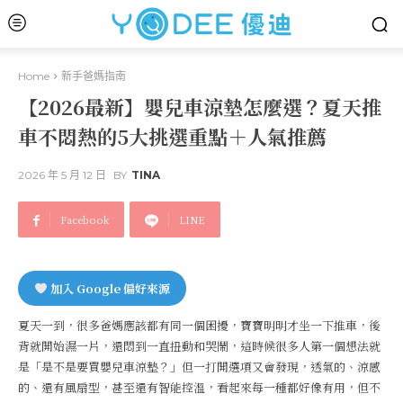
Home
新手爸媽指南
【2026最新】嬰兒車涼墊怎麼選？夏天推
車不悶熱的5大挑選重點＋人氣推薦
2026 年 5 月 12 日
BY
TINA
Facebook
LINE
加入 Google 偏好來源
夏天一到，很多爸媽應該都有同一個困擾，寶寶明明才坐一下推車，後
背就開始濕一片，還悶到一直扭動和哭鬧，這時候很多人第一個想法就
是「是不是要買嬰兒車涼墊？」但一打開選項又會發現，透氣的、涼感
的、還有風扇型，甚至還有智能控溫，看起來每一種都好像有用，但不