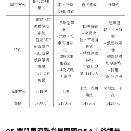
掛勾式+扣
固定方式
定，掛勾
直接置放
掛勾式
環式
式+扣環式
– 獨家水冷
– 多層空氣
– 透氣速
循環降溫
– 四季皆宜
淨化
乾，不易發
系統
– 吸濕快
– 汽車、推
霉
– 智能APP
乾，不易有
車高相容
– 散熱效果
遠端操控
棉絮
特色
性
佳
– AI 自動
– 特殊涼感
– 3點式出
– 頭部側邊
感測環境
布料
風設計
加厚靠墊
調風
– 可從幼兒
– 4段式風
– 採用
– 低分貝運
使用到大人
力調控
100%純棉
轉聲
手洗、單獨
可機洗、手
清洗方式
可機洗
手洗
柔洗
洗
售價
3799/元
2190/元
1488/元
1428/元