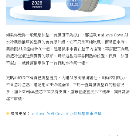
如果你覺得一般風扇涼墊「有風但不夠涼」，那這款 unilove Cova AI
水冷風扇推車涼墊真的會有感升級，它不只是單純吹風，而是把水冷、
風扇跟AI控溫結合在一起，透過微米水霧在墊子內循環，再搭配三向風
扇把冷空氣送到寶寶的頸部、背部這些最容易悶熱的位置，做到「涼但
不濕」，就像幫推車裝了一台行動水冷氣一樣。
更貼心的是它會自己調整溫度，內建AI感測環境變化，自動控制風力，
不會忽冷忽熱，還能用APP遠端操作，不用一直彎腰調整真的輕鬆很
多，加上3D蜂巢墊芯不悶又有支撐，座布也能直接拆下機洗，讓日常清
潔不麻煩。
參考更多
：
unilove 英國 Cova AI水冷風扇推車涼墊