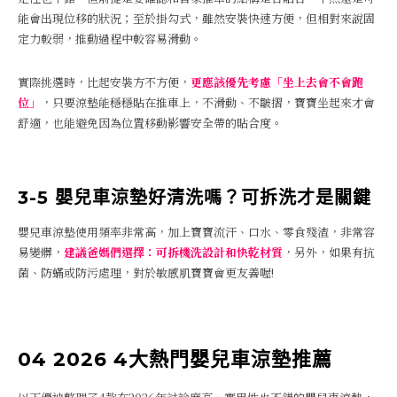
能會出現位移的狀況；至於掛勾式，雖然安裝快速方便，但相對來說固
定力較弱，推動過程中較容易滑動。
實際挑選時，比起安裝方不方便，
更應該優先考慮「坐上去會不會跑
位」
，只要涼墊能穩穩貼在推車上，不滑動、不皺摺，寶寶坐起來才會
舒適，也能避免因為位置移動影響安全帶的貼合度。
3-5 嬰兒車涼墊好清洗嗎？可拆洗才是關鍵
嬰兒車涼墊使用頻率非常高，加上寶寶流汗、口水、零食殘渣，非常容
易變髒，
建議爸媽們選擇：可拆機洗設計和快乾材質
，另外，如果有抗
菌、防蟎或防污處理，對於敏感肌寶寶會更友善喔!
04 2026 4大熱門嬰兒車涼墊推薦