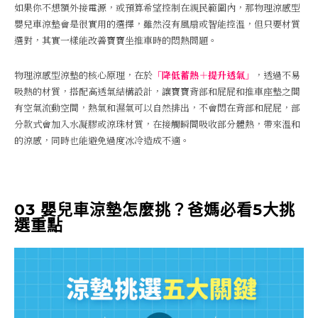
如果你不想額外接電源，或預算希望控制在親民範圍內，那物理涼感型
嬰兒車涼墊會是很實用的選擇，雖然沒有風扇或智能控溫，但只要材質
選對，其實一樣能改善寶寶坐推車時的悶熱問題。
物理涼感型涼墊的核心原理，在於
「降低蓄熱＋提升透氣」
，透過不易
吸熱的材質，搭配高透氣結構設計，讓寶寶背部和屁屁和推車座墊之間
有空氣流動空間，熱氣和濕氣可以自然排出，不會悶在背部和屁屁，部
分款式會加入水凝膠或涼珠材質，在接觸瞬間吸收部分體熱，帶來溫和
的涼感，同時也能避免過度冰冷造成不適。
03 嬰兒車涼墊怎麼挑？爸媽必看5大挑
選重點