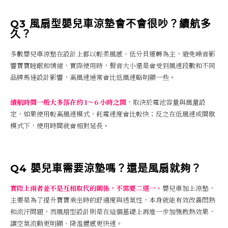
Q3 風扇型嬰兒車涼墊會不會很吵？續航多
久？
多數嬰兒車涼墊在設計上都以輕柔風感、低分貝運轉為主，避免噪音影
響寶寶睡眠和情緒，實際使用時，聲音大小還是會受到風速段數和不同
品牌馬達設計影響，高風速通常會比低風速略明顯一些。
續航時間一般大多落在約 1～6 小時之間
，取決於電池容量與風量設
定，如果使用較高風速模式，耗電速度會比較快；反之在低風速或間歇
模式下，使用時間就會相對延長。
Q4 嬰兒車需要涼墊嗎？還是風扇就夠？
實際上兩者並不是互相取代的關係，不需要二選一。
嬰兒車加上涼墊，
主要是為了提升寶寶乘坐時的舒適度與透氣性，本身就能有效改善悶熱
和流汗問題，而風扇型設計則是在這個基礎上再進一步加強散熱效果，
讓空氣流動更明顯、降溫體感更快速。