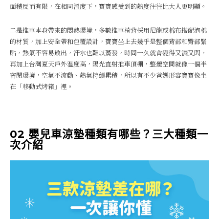
面積反而有限，在相同溫度下，寶寶感受到的熱度往往比大人更明顯。
二是推車本身帶來的悶熱環境，多數推車椅背採用尼龍或棉布搭配泡棉
的材質，加上安全帶和包覆設計，寶寶坐上去幾乎是整個背部和臀部緊
貼，熱氣不容易散出，汗水也難以蒸發，時間一久就會變得又濕又悶，
再加上台灣夏天戶外溫度高，陽光直射推車頂棚，整體空間就像一個半
密閉環境，空氣不流動、熱氣持續累積，所以有不少爸媽形容寶寶像坐
在「移動式烤箱」裡。
02 嬰兒車涼墊種類有哪些？三大種類一
次介紹