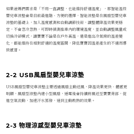
如果爸媽們需求是「不用一直調整，也能維持舒適溫度」，那智能溫控
嬰兒車涼墊會是目前最進階、方便的選擇，智能涼墊是在風扇型嬰兒車
涼墊的基礎上，加入溫度感測和自動調節技術，讓整體降溫效果更穩
定，不會忽冷忽熱，可即時偵測推車內的環境溫度，並自動調整風量或
切換冷卻模式，讓寶寶不論是在戶外高溫，還是進出冷氣房的溫差變
化，都能維持在相對舒適的溫度區間，降低寶寶因溫差產生的不適而導
致感冒。
2-2 USB風扇型嬰兒車涼墊
USB風扇型嬰兒車涼墊主要透過風扇主動送風，降溫效果更快、體感更
明顯，風扇型涼墊內建小型風扇，通電後會持續將風送至寶寶背部，促
進空氣流動，加速汗水蒸發，達到主動散熱的效果。
2-3 物理涼感型嬰兒車涼墊