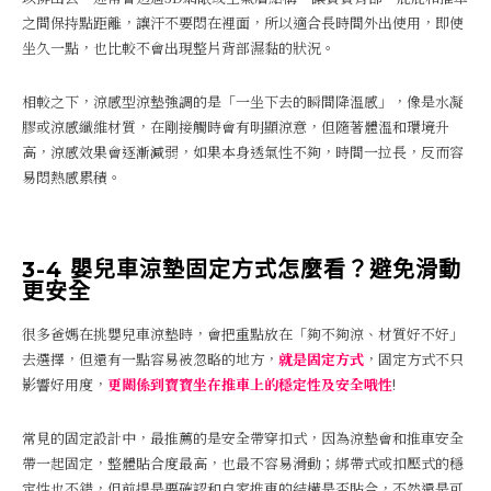
之間保持點距離，讓汗不要悶在裡面，所以適合長時間外出使用，即使
坐久一點，也比較不會出現整片背部濕黏的狀況。
相較之下，涼感型涼墊強調的是「一坐下去的瞬間降溫感」，像是水凝
膠或涼感纖維材質，在剛接觸時會有明顯涼意，但隨著體溫和環境升
高，涼感效果會逐漸減弱，如果本身透氣性不夠，時間一拉長，反而容
易悶熱感累積。
3-4 嬰兒車涼墊固定方式怎麼看？避免滑動
更安全
很多爸媽在挑嬰兒車涼墊時，會把重點放在「夠不夠涼、材質好不好」
去選擇，但還有一點容易被忽略的地方，
就是固定方式
，固定方式不只
影響好用度，
更關係到寶寶坐在推車上的穩定性及安全哦性
!
常見的固定設計中，最推薦的是安全帶穿扣式，因為涼墊會和推車安全
帶一起固定，整體貼合度最高，也最不容易滑動；綁帶式或扣壓式的穩
定性也不錯，但前提是要確認和自家推車的結構是否貼合，不然還是可