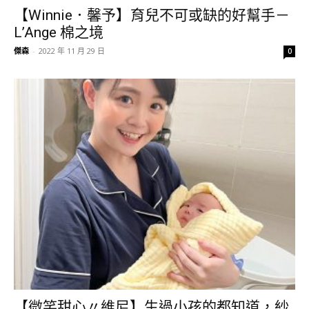
【Winnie．馨予】育兒不可或缺的好幫手－
L’Ange 棉之境
傑森
-
2022 年 11 月 29 日
0
【微笑甜心〃維尼】生過小孩的都知道，紗