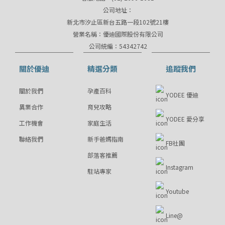
公司地址：
新北市汐止區新台五路一段102號21樓
營業名稱：優迪國際股份有限公司
公司統編：54342742
關於優迪
精選分類
追蹤我們
關於我們
孕產百科
YODEE 優迪
異業合作
育兒攻略
YODEE 愛分享
工作機會
家庭生活
聯絡我們
新手爸媽指南
FB社團
部落客推薦
Instagram
駐站專家
Youtube
Line@