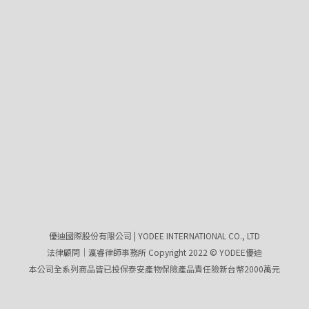
優迪國際股份有限公司 | YODEE INTERNATIONAL CO., LTD
法律顧問｜瀛睿律師事務所 Copyright 2022 © YODEE優迪
本公司全系列商品皆已投保泰安產物保險產品責任險新台幣2000萬元