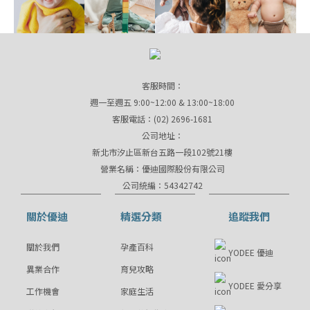
客服時間：
週一至週五 9:00~12:00 & 13:00~18:00
客服電話：(02) 2696-1681
公司地址：
新北市汐止區新台五路一段102號21樓
營業名稱：優迪國際股份有限公司
公司統編：54342742
關於優迪
精選分類
追蹤我們
關於我們
孕產百科
YODEE 優迪
異業合作
育兒攻略
YODEE 愛分享
工作機會
家庭生活