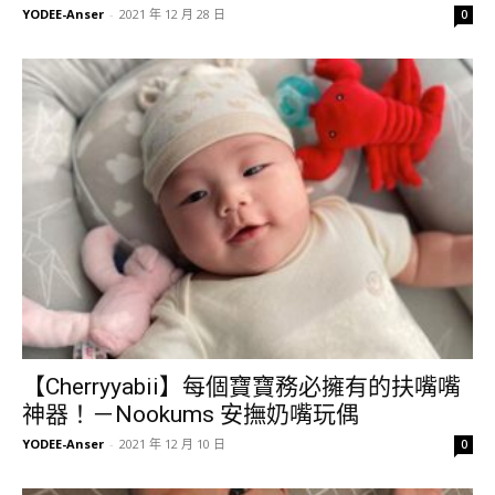
YODEE-Anser
-
2021 年 12 月 28 日
0
【Cherryyabii】每個寶寶務必擁有的扶嘴嘴
神器！－Nookums 安撫奶嘴玩偶
YODEE-Anser
-
2021 年 12 月 10 日
0