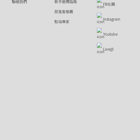
聯絡我們
新手爸媽指南
FB社團
部落客推薦
Instagram
駐站專家
Youtube
Line@