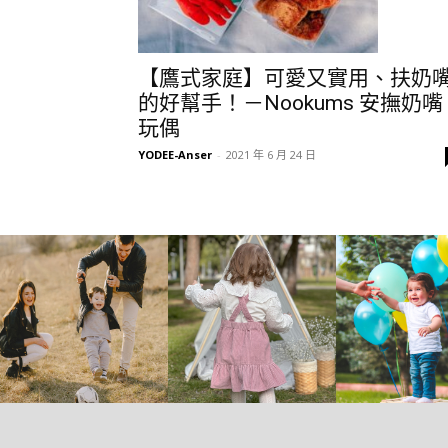
【鷹式家庭】可愛又實用、扶奶
的好幫手！－Nookums 安撫奶嘴
玩偶
YODEE-Anser
-
2021 年 6 月 24 日