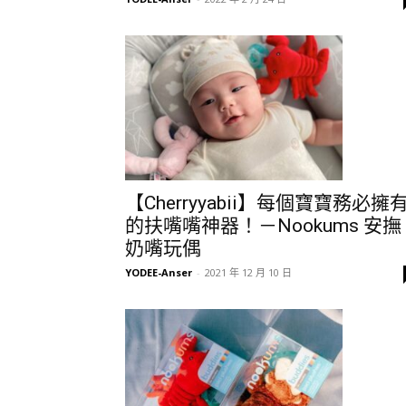
【Cherryyabii】每個寶寶務必擁
的扶嘴嘴神器！－Nookums 安撫
奶嘴玩偶
YODEE-Anser
-
2021 年 12 月 10 日