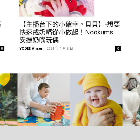
嘴
【主播台下的小確幸。貝貝】-想要
快速戒奶嘴從小做起！Nookums
安撫奶嘴玩偶
YODEE-Anser
-
2021 年 1 月 8 日
0
0