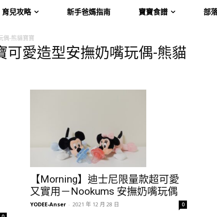
育兒攻略
新手爸媽指南
寶寶食譜
部
嘴玩偶-熊貓寶寶
ms-寶寶可愛造型安撫奶嘴玩偶-熊貓
【Morning】迪士尼限量款超可愛
又實用－Nookums 安撫奶嘴玩偶
YODEE-Anser
-
2021 年 12 月 28 日
0
0