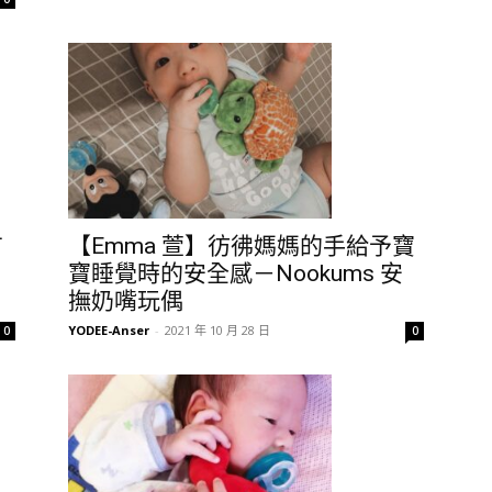
有
【Emma 萱】彷彿媽媽的手給予寶
寶睡覺時的安全感－Nookums 安
撫奶嘴玩偶
YODEE-Anser
-
2021 年 10 月 28 日
0
0