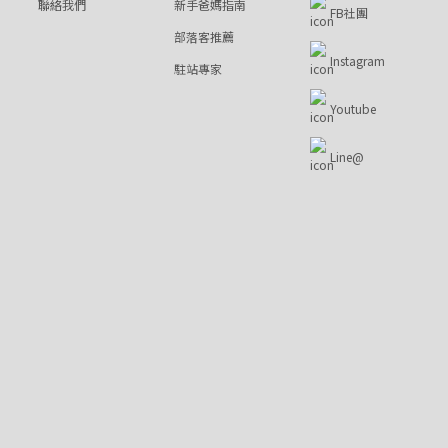
聯絡我們
新手爸媽指南
FB社團
部落客推薦
Instagram
駐站專家
Youtube
Line@