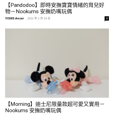
【Pandodoo】即時安撫寶寶情緒的育兒好
物－Nookums 安撫奶嘴玩偶
YODEE-Anser
-
2022 年 2 月 24 日
0
【Morning】迪士尼限量款超可愛又實用－
Nookums 安撫奶嘴玩偶