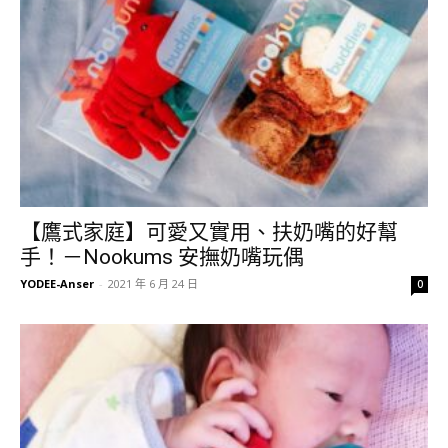
【鷹式家庭】可愛又實用、扶奶嘴的好幫
手！－Nookums 安撫奶嘴玩偶
YODEE-Anser
-
2021 年 6 月 24 日
0