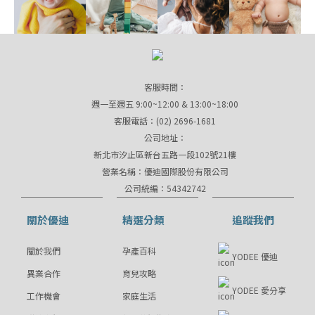
客服時間：
週一至週五 9:00~12:00 & 13:00~18:00
客服電話：(02) 2696-1681
公司地址：
新北市汐止區新台五路一段102號21樓
營業名稱：優迪國際股份有限公司
公司統編：54342742
關於優迪
精選分類
追蹤我們
關於我們
孕產百科
YODEE 優迪
異業合作
育兒攻略
YODEE 愛分享
工作機會
家庭生活