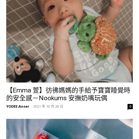
【Emma 萱】彷彿媽媽的手給予寶寶睡覺時
的安全感－Nookums 安撫奶嘴玩偶
YODEE-Anser
-
2021 年 10 月 28 日
0