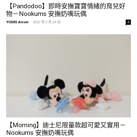
【Pandodoo】即時安撫寶寶情緒的育兒好
物－Nookums 安撫奶嘴玩偶
YODEE-Anser
-
2022 年 2 月 24 日
0
【Morning】迪士尼限量款超可愛又實用－
Nookums 安撫奶嘴玩偶