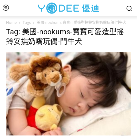
Home
Tags
美國-nookums-寶寶可愛造型搖鈴安撫奶嘴玩偶-鬥牛犬
Tag: 美國-nookums-寶寶可愛造型搖
鈴安撫奶嘴玩偶-鬥牛犬