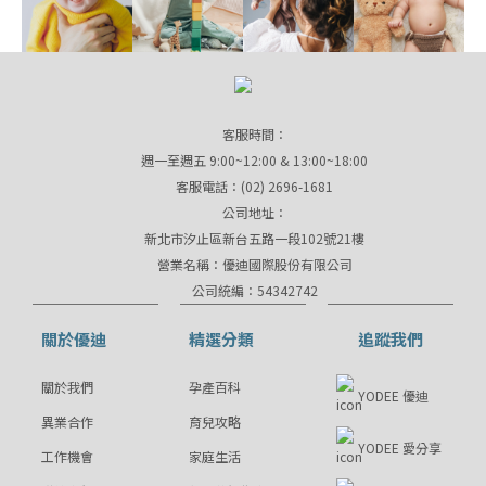
客服時間：
週一至週五 9:00~12:00 & 13:00~18:00
客服電話：(02) 2696-1681
公司地址：
新北市汐止區新台五路一段102號21樓
營業名稱：優迪國際股份有限公司
公司統編：54342742
關於優迪
精選分類
追蹤我們
關於我們
孕產百科
YODEE 優迪
異業合作
育兒攻略
YODEE 愛分享
工作機會
家庭生活