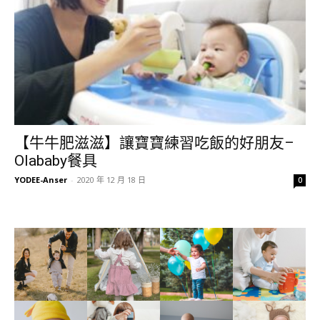
【牛牛肥滋滋】讓寶寶練習吃飯的好朋友–
Olababy餐具
YODEE-Anser
-
2020 年 12 月 18 日
0