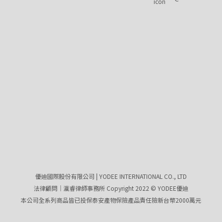
優迪國際股份有限公司 | YODEE INTERNATIONAL CO., LTD
法律顧問｜瀛睿律師事務所 Copyright 2022 © YODEE優迪
本公司全系列商品皆已投保泰安產物保險產品責任險新台幣2000萬元