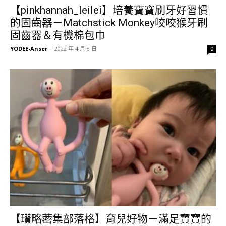
【pinkhannah_leilei】培養寶寶刷牙好習慣
的固齒器－Matchstick Monkey咬咬猴牙刷
固齒器＆有機棉包巾
YODEE-Anser
-
2022 年 4 月 8 日
0
【瓚略蔤集部落格】育兒好物－滿足寶寶的