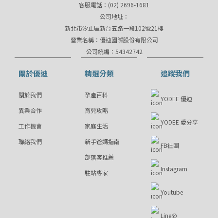
客服電話：(02) 2696-1681
公司地址：
新北市汐止區新台五路一段102號21樓
營業名稱：優迪國際股份有限公司
公司統編：54342742
關於優迪
精選分類
追蹤我們
關於我們
孕產百科
YODEE 優迪
異業合作
育兒攻略
YODEE 愛分享
工作機會
家庭生活
聯絡我們
新手爸媽指南
FB社團
部落客推薦
Instagram
駐站專家
Youtube
Line@