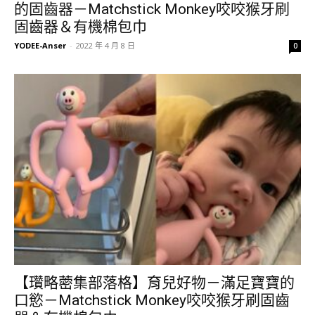
的固齒器－Matchstick Monkey咬咬猴牙刷
固齒器＆有機棉包巾
YODEE-Anser
-
2022 年 4 月 8 日
0
【瓚略蔤集部落格】育兒好物－滿足寶寶的
口慾－Matchstick Monkey咬咬猴牙刷固齒