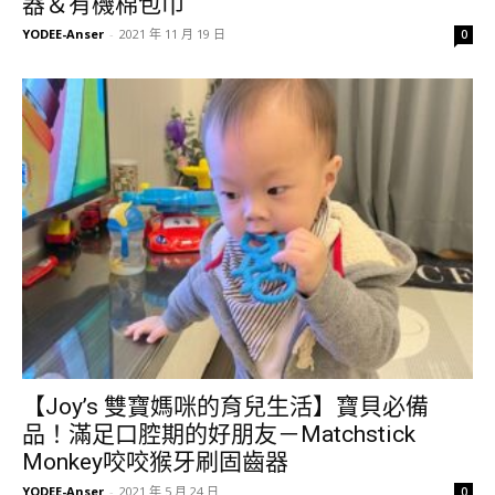
器＆有機棉包巾
YODEE-Anser
-
2021 年 11 月 19 日
0
【Joy’s 雙寶媽咪的育兒生活】寶貝必備
品！滿足口腔期的好朋友－Matchstick
Monkey咬咬猴牙刷固齒器
YODEE-Anser
-
2021 年 5 月 24 日
0