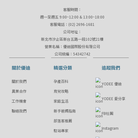
客服時間：
週一至週五 9:00~12:00 & 13:00~18:00
客服電話：(02) 2696-1681
公司地址：
新北市汐止區新台五路一段102號21樓
營業名稱：優迪國際股份有限公司
公司統編：54342742
關於優迪
精選分類
追蹤我們
關於我們
孕產百科
YODEE 優迪
異業合作
育兒攻略
YODEE 愛分享
工作機會
家庭生活
聯絡我們
新手爸媽指南
FB社團
部落客推薦
Instagram
駐站專家