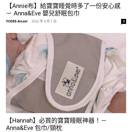
【Annie布】給寶寶睡覺時多了一份安心感
－ Anna&Eve 嬰兒舒眠包巾
YODEE-Anser
-
2022 年 4 月 1 日
0
【Hannah】必買的寶寶睡眠神器！－
Anna&Eve 包巾/頸枕