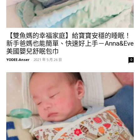
【雙魚媽的幸福家庭】給寶寶安穩的睡眠！
新手爸媽也能簡單、快速好上手－Anna&Eve
美國嬰兒舒眠包巾
YODEE-Anser
-
2021 年 5 月 26 日
0