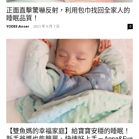
正面直擊驚嚇反射，利用包巾找回全家人的
睡眠品質！
YODEE-Anser
-
2021 年 6 月 7 日
0
【雙魚媽的幸福家庭】給寶寶安穩的睡眠！
新手爸媽也能簡單、快速好上手－Anna&Eve