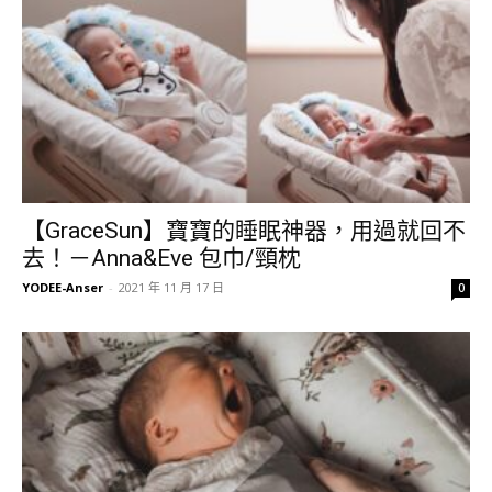
【GraceSun】寶寶的睡眠神器，用過就回不
去！－Anna&Eve 包巾/頸枕
YODEE-Anser
-
2021 年 11 月 17 日
0