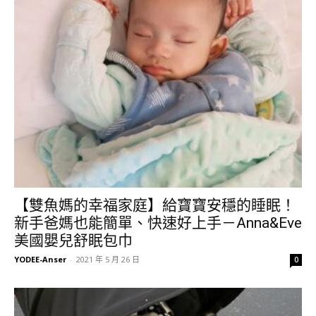
【雙魚媽的幸福家庭】給寶寶安穩的睡眠！
新手爸媽也能簡單、快速好上手－Anna&Eve
美國嬰兒舒眠包巾
YODEE-Anser
-
2021 年 5 月 26 日
0