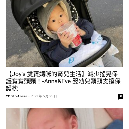
【Joy’s 雙寶媽咪的育兒生活】減少搖晃保
護寶寶頭頸！-Anna&Eve 嬰幼兒頭頸支撐保
護枕
YODEE-Anser
-
2021 年 5 月 25 日
0