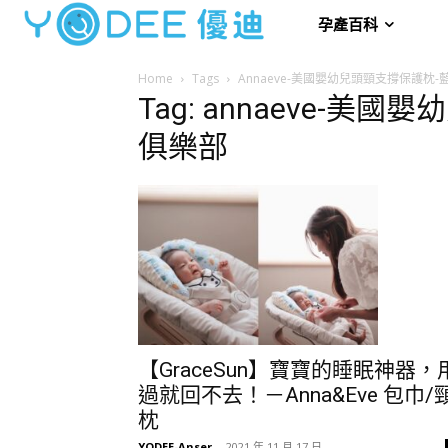
孕產百科
Home
Tags
Annaeve-美國嬰幼兒頭頸支撐保護枕
Tag: annaeve-
俱樂部
【GraceSun】寶寶的睡眠神器，
過就回不去！－Anna&Eve 包巾/
枕
YODEE-Anser
-
2021 年 11 月 17 日