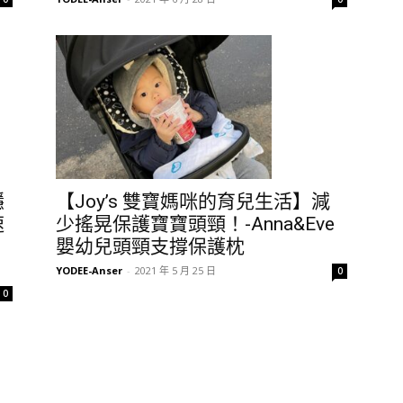
穩
【Joy’s 雙寶媽咪的育兒生活】減
速
少搖晃保護寶寶頭頸！-Anna&Eve
嬰幼兒頭頸支撐保護枕
YODEE-Anser
-
2021 年 5 月 25 日
0
0