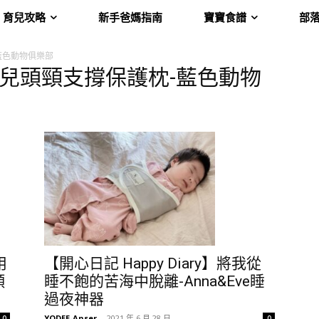
育兒攻略
新手爸媽指南
寶寶食譜
部
-藍色動物俱樂部
美國嬰幼兒頭頸支撐保護枕-藍色動物
用
【開心日記 Happy Diary】將我從
頸
睡不飽的苦海中脫離-Anna&Eve睡
過夜神器
YODEE-Anser
-
2021 年 6 月 28 日
0
0