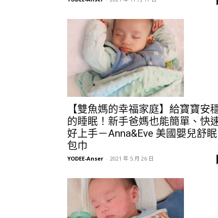
【雙魚媽的幸福家庭】給寶寶安
的睡眠！新手爸媽也能簡單、快
好上手－Anna&Eve 美國嬰兒舒眠
包巾
YODEE-Anser
-
2021 年 5 月 26 日