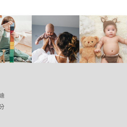
優迪
愛分