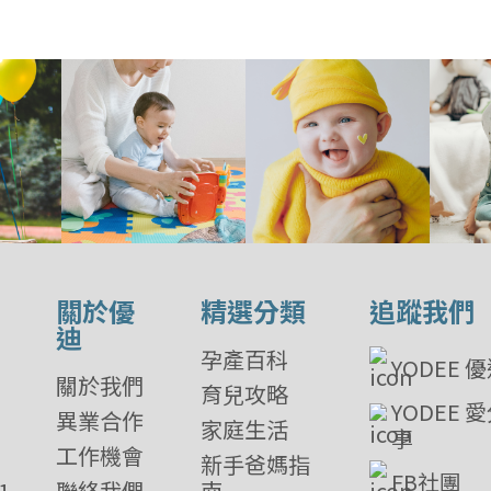
關於優
精選分類
追蹤我們
迪
孕產百科
YODEE 
關於我們
育兒攻略
YODEE 
異業合作
家庭生活
享
工作機會
新手爸媽指
FB社團
1
聯絡我們
南