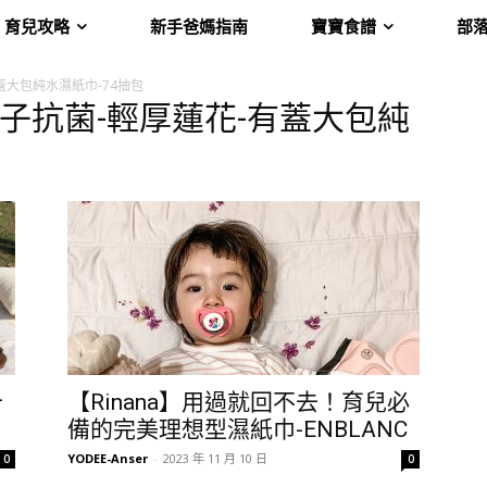
育兒攻略
新手爸媽指南
寶寶食譜
部
有蓋大包純水濕紙巾-74抽包
國-銀離子抗菌-輕厚蓮花-有蓋大包純
十
【Rinana】用過就回不去！育兒必
備的完美理想型濕紙巾-ENBLANC
YODEE-Anser
-
2023 年 11 月 10 日
0
0