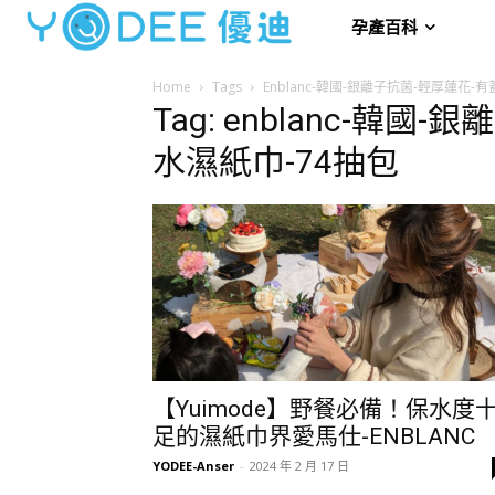
孕產百科
Home
Tags
Enblanc-韓國-銀離子抗菌-輕厚蓮花-
Tag: enblanc-韓
水濕紙巾-74抽包
【Yuimode】野餐必備！保水度
足的濕紙巾界愛馬仕-ENBLANC
YODEE-Anser
-
2024 年 2 月 17 日