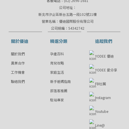
客服電話：(02) 2696-1681
公司地址：
新北市汐止區新台五路一段102號21樓
營業名稱：優迪國際股份有限公司
公司統編：54342742
關於優迪
精選分類
追蹤我們
關於我們
孕產百科
YODEE 優迪
異業合作
育兒攻略
YODEE 愛分享
工作機會
家庭生活
聯絡我們
新手爸媽指南
FB社團
部落客推薦
Instagram
駐站專家
Youtube
Line@