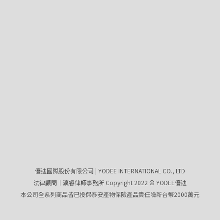
優迪國際股份有限公司 | YODEE INTERNATIONAL CO., LTD
法律顧問｜瀛睿律師事務所 Copyright 2022 © YODEE優迪
本公司全系列商品皆已投保泰安產物保險產品責任險新台幣2000萬元