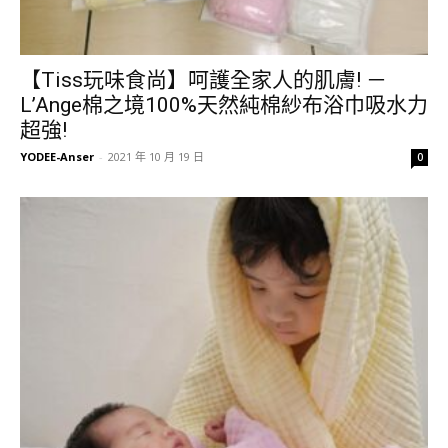
【Tiss玩味食尚】呵護全家人的肌膚! －
L’Ange棉之境100%天然純棉紗布浴巾吸水力
超強!
YODEE-Anser
-
2021 年 10 月 19 日
0