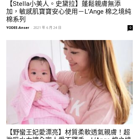
【Stella小美人。史黛拉】蓬鬆親膚無添
加，敏感肌寶寶安心使用－L’Ange 棉之境純
棉系列
YODEE-Anser
-
2021 年 6 月 24 日
0
【野蠻王妃愛漂亮】材質柔軟透氣親膚！超