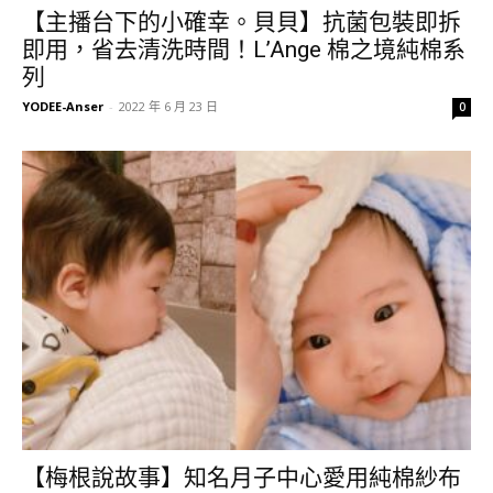
【主播台下的小確幸。貝貝】抗菌包裝即拆
即用，省去清洗時間！L’Ange 棉之境純棉系
列
YODEE-Anser
-
2022 年 6 月 23 日
0
【梅根說故事】知名月子中心愛用純棉紗布