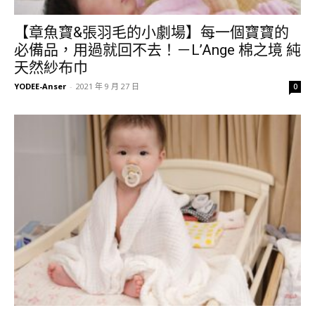
【章魚寶&張羽毛的小劇場】每一個寶寶的
必備品，用過就回不去！－L’Ange 棉之境 純
天然紗布巾
YODEE-Anser
-
2021 年 9 月 27 日
0