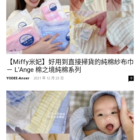
【Miffy米妃】好用到直接掃貨的純棉紗布巾
－ L’Ange 棉之境純棉系列
YODEE-Anser
-
2021 年 12 月 23 日
0