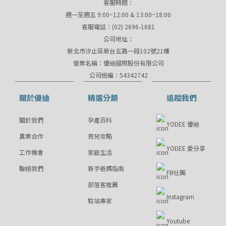
客服時間：
週一至週五 9:00~12:00 & 13:00~18:00
客服電話：(02) 2696-1681
公司地址：
新北市汐止區新台五路一段102號21樓
營業名稱：優迪國際股份有限公司
公司統編：54342742
關於優迪
精選分類
追蹤我們
關於我們
孕產百科
YODEE 優迪
異業合作
育兒攻略
YODEE 愛分享
工作機會
家庭生活
聯絡我們
新手爸媽指南
FB社團
部落客推薦
Instagram
駐站專家
Youtube