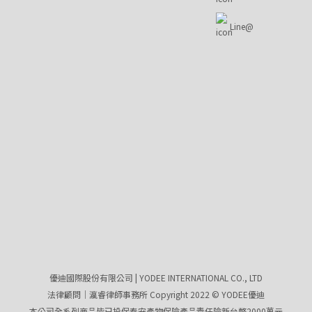
Line@
優迪國際股份有限公司 | YODEE INTERNATIONAL CO., LTD
法律顧問｜瀛睿律師事務所 Copyright 2022 © YODEE優迪
本公司全系列商品皆已投保泰安產物保險產品責任險新台幣2000萬元